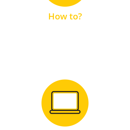
unsere FAQs
How to?
FAQS
Zum Download
für Windows