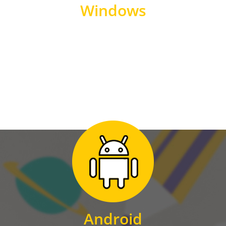
Windows
WINDOWS
Zum Download
für Android
Android