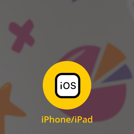
ANDROID
Zum Download
für iPhone und iPad
iPhone/iPad
IOS