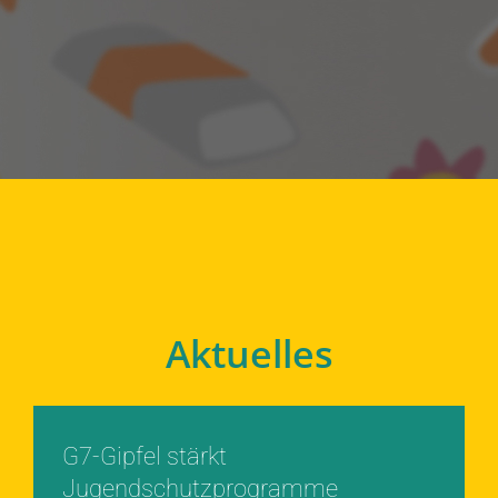
Aktuelles
G7-Gipfel stärkt
Jugendschutzprogramme