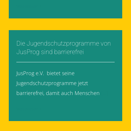
Weiterlesen
Die Jugendschutzprogramme von
JusProg sind barrierefrei
JusProg e.V. bietet seine
Jugendschutzprogramme jetzt
barrierefrei, damit auch Menschen
[...]
Weiterlesen