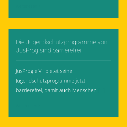
Weiterlesen
Die Jugendschutzprogramme von
JusProg sind barrierefrei
JusProg e.V. bietet seine
Jugendschutzprogramme jetzt
barrierefrei, damit auch Menschen
[...]
Weiterlesen