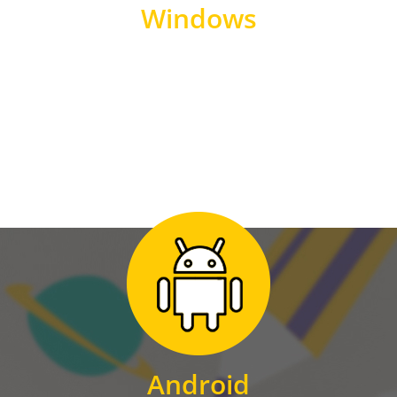
Windows
WINDOWS
Zum Download
für Android
Android