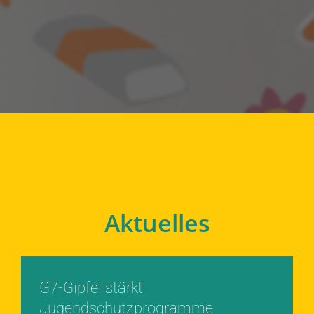
Aktuelles
G7-Gipfel stärkt
Jugendschutzprogramme