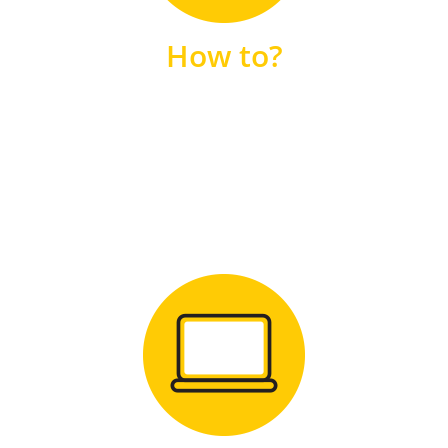
unsere FAQs
How to?
FAQS
Zum Download
für Windows