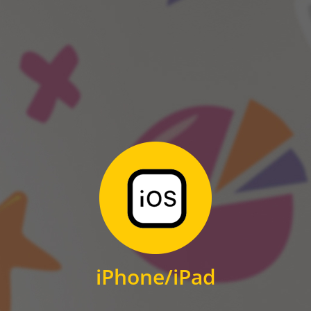
ANDROID
Zum Download
für iPhone und iPad
iPhone/iPad
IOS