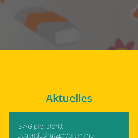
Aktuelles
G7-Gipfel stärkt
Jugendschutzprogramme