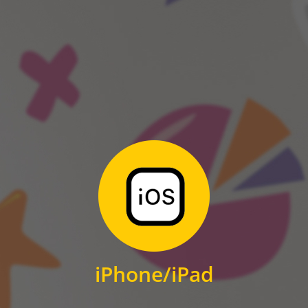
ANDROID
Zum Download
für iPhone und iPad
iPhone/iPad
IOS