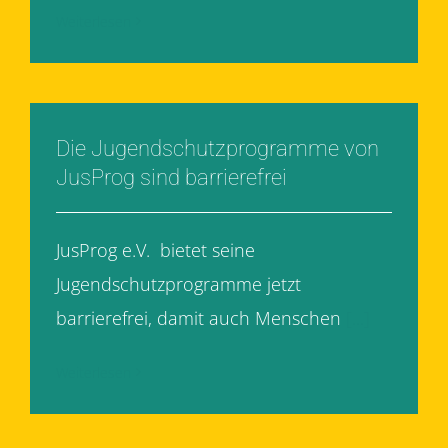
Weiterlesen
Die Jugendschutzprogramme von
JusProg sind barrierefrei
JusProg e.V. bietet seine
Jugendschutzprogramme jetzt
barrierefrei, damit auch Menschen
[...]
Weiterlesen