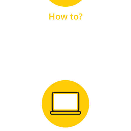
unsere FAQs
How to?
FAQS
Zum Download
für Windows