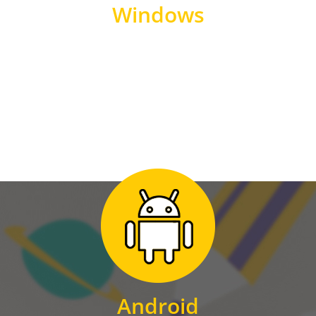
Windows
WINDOWS
Zum Download
für Android
Android