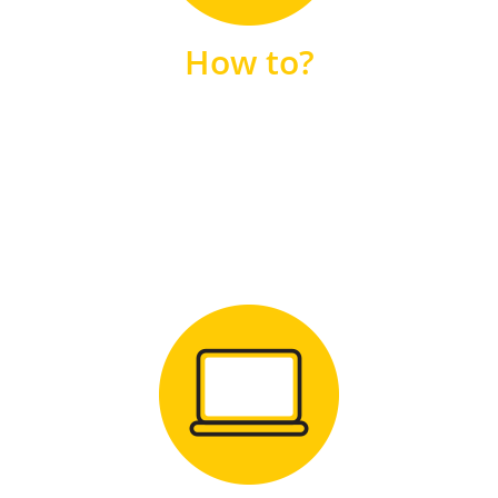
unsere FAQs
How to?
FAQS
Zum Download
für Windows