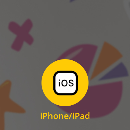
ANDROID
Zum Download
für iPhone und iPad
iPhone/iPad
IOS