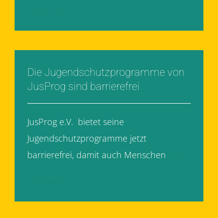
Weiterlesen
Die Jugendschutzprogramme von
JusProg sind barrierefrei
JusProg e.V. bietet seine
Jugendschutzprogramme jetzt
barrierefrei, damit auch Menschen
[...]
Weiterlesen