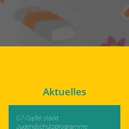
Aktuelles
G7-Gipfel stärkt
Jugendschutzprogramme