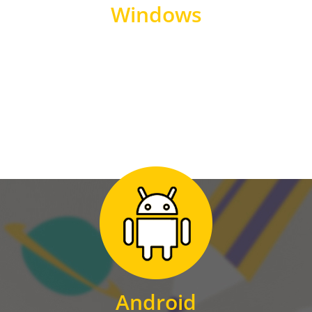
Windows
WINDOWS
Zum Download
für Android
Android