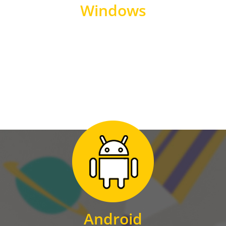
Windows
WINDOWS
Zum Download
für Android
Android