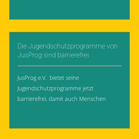
Weiterlesen
Die Jugendschutzprogramme von
JusProg sind barrierefrei
JusProg e.V. bietet seine
Jugendschutzprogramme jetzt
barrierefrei, damit auch Menschen
[...]
Weiterlesen