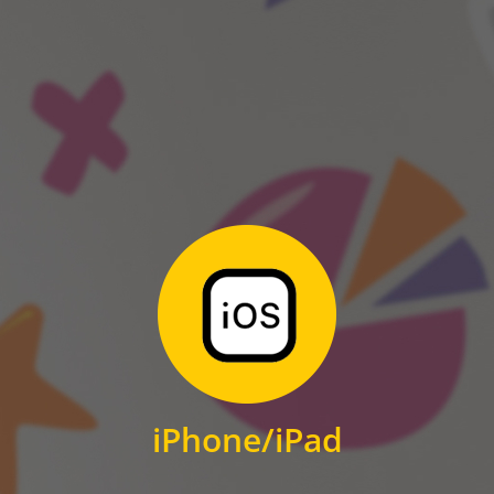
ANDROID
Zum Download
für iPhone und iPad
iPhone/iPad
IOS