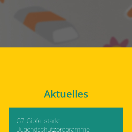
Aktuelles
G7-Gipfel stärkt
Jugendschutzprogramme