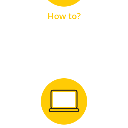
unsere FAQs
How to?
FAQS
Zum Download
für Windows