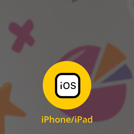
ANDROID
Zum Download
für iPhone und iPad
iPhone/iPad
IOS