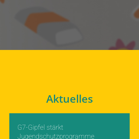
Aktuelles
G7-Gipfel stärkt
Jugendschutzprogramme