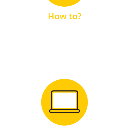
unsere FAQs
How to?
FAQS
Zum Download
für Windows