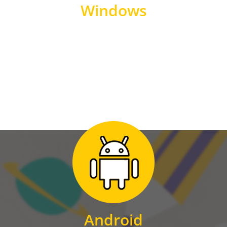
Windows
WINDOWS
Zum Download
für Android
Android