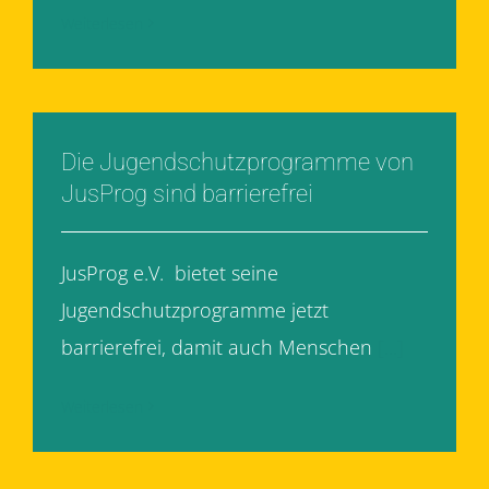
Weiterlesen
Die Jugendschutzprogramme von
JusProg sind barrierefrei
JusProg e.V. bietet seine
Jugendschutzprogramme jetzt
barrierefrei, damit auch Menschen
[...]
Weiterlesen