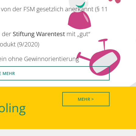
 von der FSM gesetzlich anerkannt (§ 11
n der
Stiftung Warentest
mit „gut“
rodukt (9/2020)
rein ohne Gewinnorientierung
E MEHR
MEHR >
oling