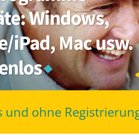
räte: Windows,
e/iPad, Mac usw.
tenlos
s und ohne Registrierun