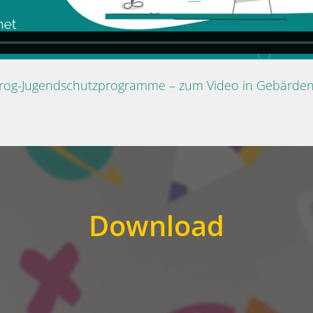
Prog-Jugendschutzprogramme – zum Video in Gebärde
Download