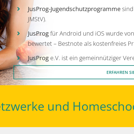
JusProg-Jugendschutzprogramme
sind
JMStV).
JusProg
für Android und iOS wurde vo
bewertet – Bestnote als kostenfreies P
JusProg
e.V. ist ein gemeinnütziger Ve
ERFAHREN SI
Netzwerke und Homescho