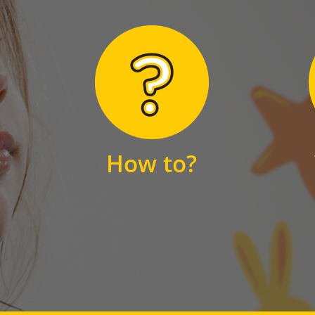
Hier finden Sie
unsere FAQs
How to?
FAQS