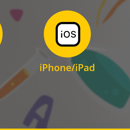
Zum Download
für iPhone und iPad
iPhone/iPad
IOS