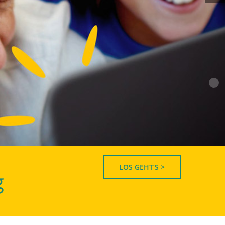
LOS GEHT’S >
g