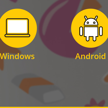
Zum Download
Zum Download
für Windows
für Android
Windows
Android
WINDOWS
ANDROID