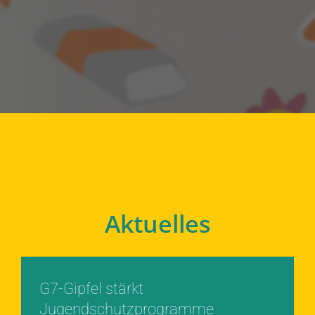
Aktuelles
G7-Gipfel stärkt
Jugendschutzprogramme