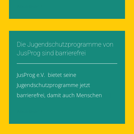
Weiterlesen
Die Jugendschutzprogramme von
JusProg sind barrierefrei
JusProg e.V. bietet seine
Jugendschutzprogramme jetzt
barrierefrei, damit auch Menschen
[...]
Weiterlesen