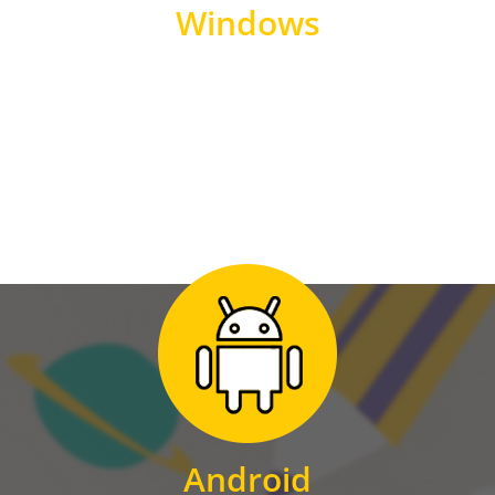
Windows
WINDOWS
Zum Download
für Android
Android