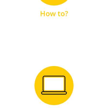
unsere FAQs
How to?
FAQS
Zum Download
für Windows