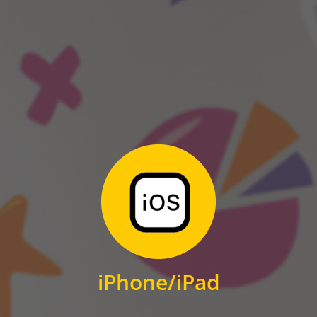
ANDROID
Zum Download
für iPhone und iPad
iPhone/iPad
IOS