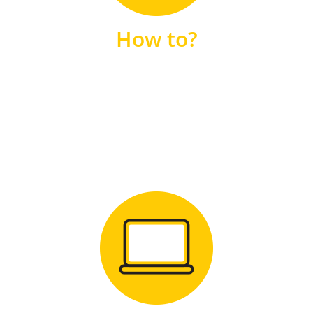
unsere FAQs
How to?
FAQS
Zum Download
für Windows