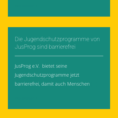
Weiterlesen
Die Jugendschutzprogramme von
JusProg sind barrierefrei
JusProg e.V. bietet seine
Jugendschutzprogramme jetzt
barrierefrei, damit auch Menschen
[...]
Weiterlesen