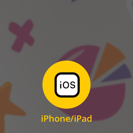
ANDROID
Zum Download
für iPhone und iPad
iPhone/iPad
IOS