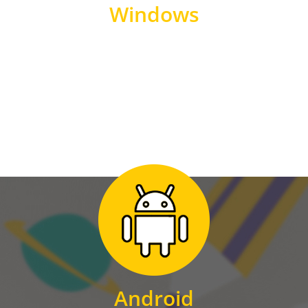
Windows
WINDOWS
Zum Download
für Android
Android