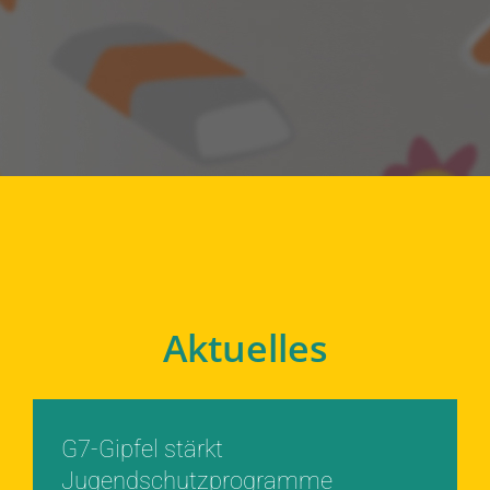
Aktuelles
G7-Gipfel stärkt
Jugendschutzprogramme