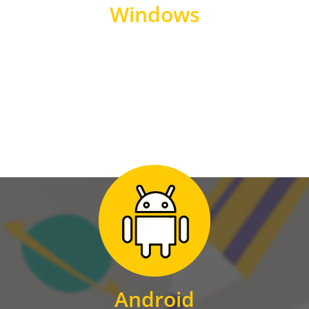
Windows
WINDOWS
Zum Download
für Android
Android