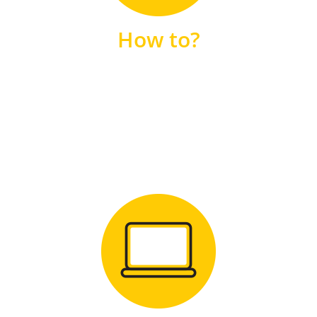
unsere FAQs
How to?
FAQS
Zum Download
für Windows