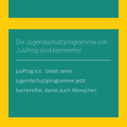
Weiterlesen
Die Jugendschutzprogramme von
JusProg sind barrierefrei
JusProg e.V. bietet seine
Jugendschutzprogramme jetzt
barrierefrei, damit auch Menschen
[...]
Weiterlesen