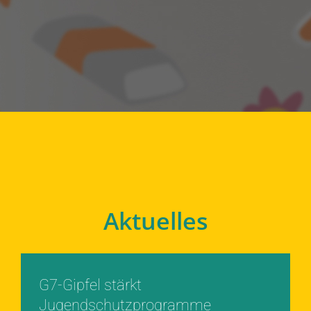
Aktuelles
G7-Gipfel stärkt
Jugendschutzprogramme