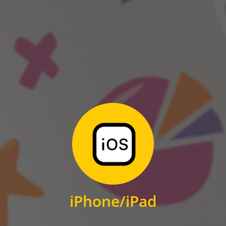
ANDROID
Zum Download
für iPhone und iPad
iPhone/iPad
IOS