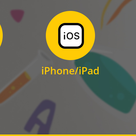
Zum Download
für iPhone und iPad
iPhone/iPad
IOS