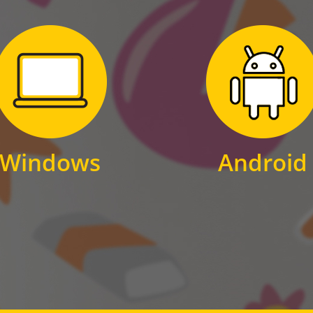
Zum Download
Zum Download
für Windows
für Android
Windows
Android
WINDOWS
ANDROID