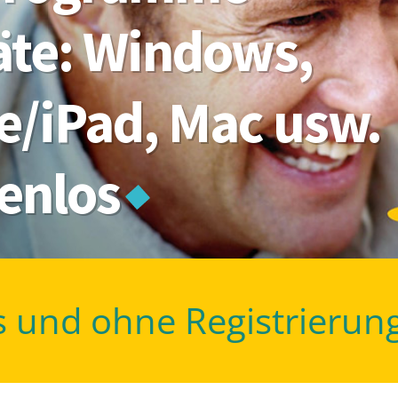
räte: Windows,
e/iPad, Mac usw.
tenlos
s und ohne Registrierun