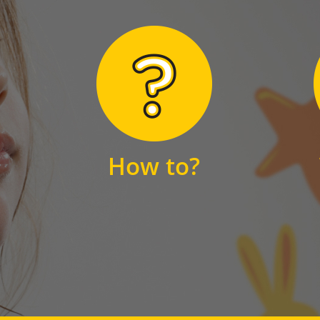
Hier finden Sie
unsere FAQs
How to?
FAQS