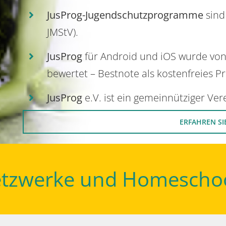
JusProg-Jugendschutzprogramme
sind
JMStV).
JusProg
für Android und iOS wurde vo
bewertet – Bestnote als kostenfreies P
JusProg
e.V. ist ein gemeinnütziger Ve
ERFAHREN SI
Netzwerke und Homescho