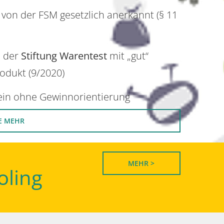
 von der FSM gesetzlich anerkannt (§ 11
n der
Stiftung Warentest
mit „gut“
rodukt (9/2020)
rein ohne Gewinnorientierung
E MEHR
MEHR >
oling