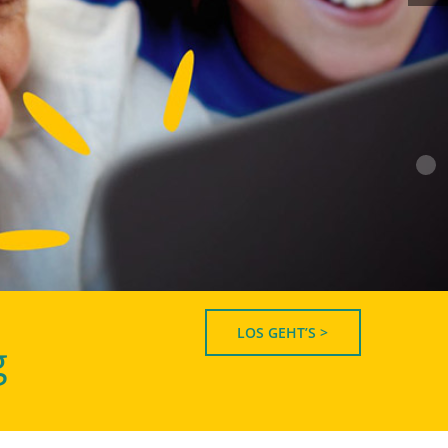
LOS GEHT’S >
g