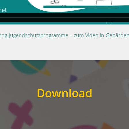
Prog-Jugendschutzprogramme – zum Video in Gebärde
Download