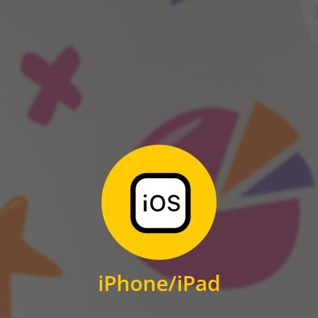
ANDROID
Zum Download
für iPhone und iPad
iPhone/iPad
IOS