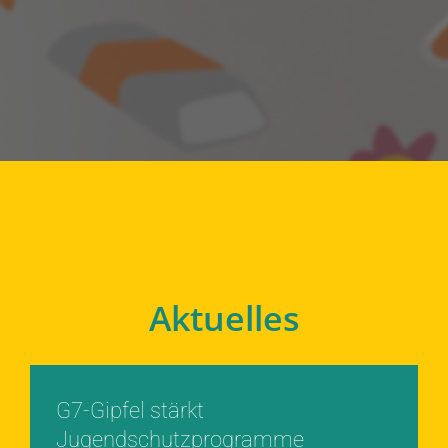
Aktuelles
G7-Gipfel stärkt
Jugendschutzprogramme