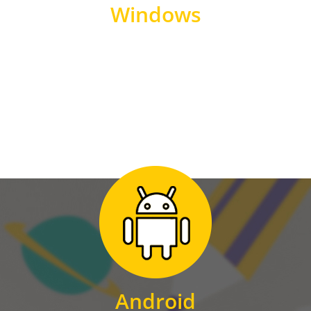
Windows
WINDOWS
Zum Download
für Android
Android