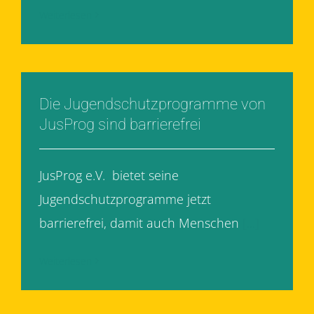
Weiterlesen
Die Jugendschutzprogramme von
JusProg sind barrierefrei
JusProg e.V. bietet seine
Jugendschutzprogramme jetzt
barrierefrei, damit auch Menschen
[...]
Weiterlesen