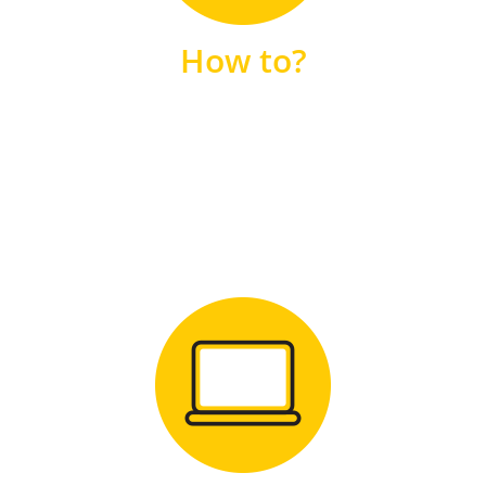
unsere FAQs
How to?
FAQS
Zum Download
für Windows