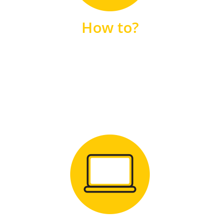
unsere FAQs
How to?
FAQS
Zum Download
für Windows