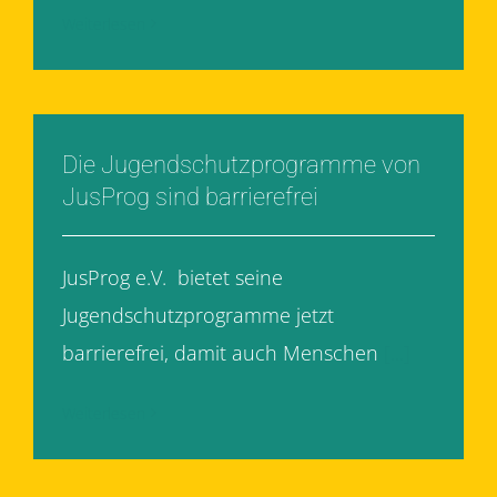
Weiterlesen
Die Jugendschutzprogramme von
JusProg sind barrierefrei
JusProg e.V. bietet seine
Jugendschutzprogramme jetzt
barrierefrei, damit auch Menschen
[...]
Weiterlesen