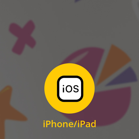
ANDROID
Zum Download
für iPhone und iPad
iPhone/iPad
IOS