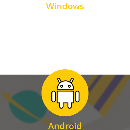
Windows
WINDOWS
Zum Download
für Android
Android