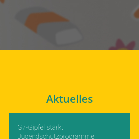
Aktuelles
G7-Gipfel stärkt
Jugendschutzprogramme