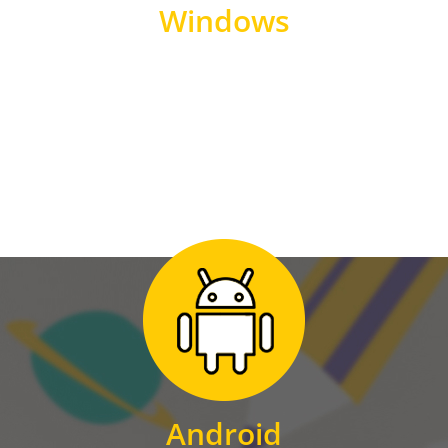
Windows
WINDOWS
Zum Download
für Android
Android