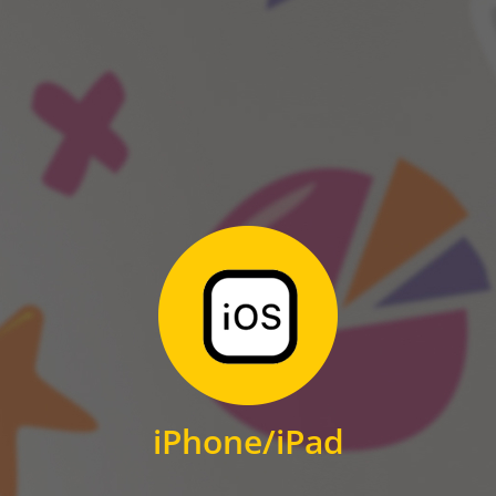
ANDROID
Zum Download
für iPhone und iPad
iPhone/iPad
IOS