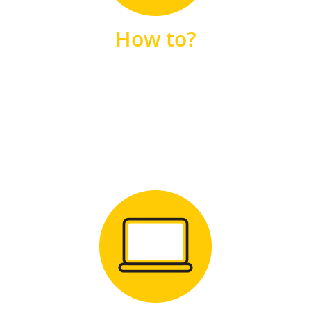
unsere FAQs
How to?
FAQS
Zum Download
für Windows