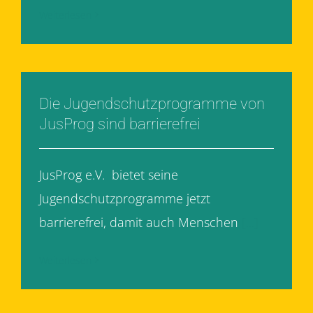
Weiterlesen
Die Jugendschutzprogramme von
JusProg sind barrierefrei
JusProg e.V. bietet seine
Jugendschutzprogramme jetzt
barrierefrei, damit auch Menschen
[...]
Weiterlesen