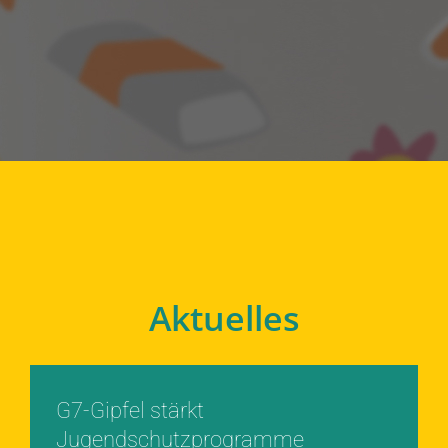
Aktuelles
G7-Gipfel stärkt
Jugendschutzprogramme