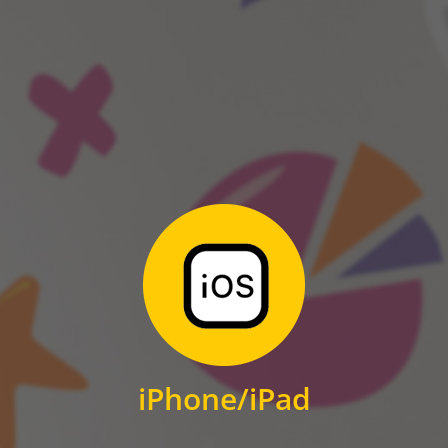
ANDROID
Zum Download
für iPhone und iPad
iPhone/iPad
IOS