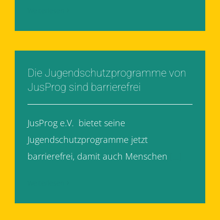
Weiterlesen
Die Jugendschutzprogramme von
JusProg sind barrierefrei
JusProg e.V. bietet seine
Jugendschutzprogramme jetzt
barrierefrei, damit auch Menschen
[...]
Weiterlesen