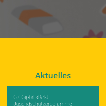
Aktuelles
G7-Gipfel stärkt
Jugendschutzprogramme