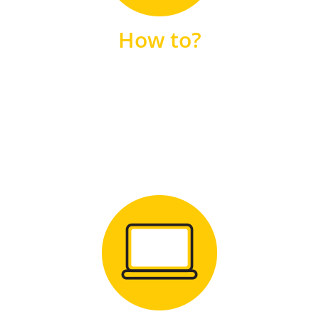
unsere FAQs
How to?
FAQS
Zum Download
für Windows