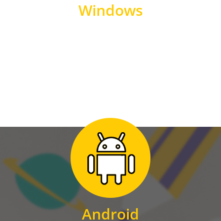
Windows
WINDOWS
Zum Download
für Android
Android