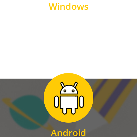
Windows
WINDOWS
Zum Download
für Android
Android