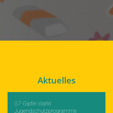
Aktuelles
G7-Gipfel stärkt
Jugendschutzprogramme