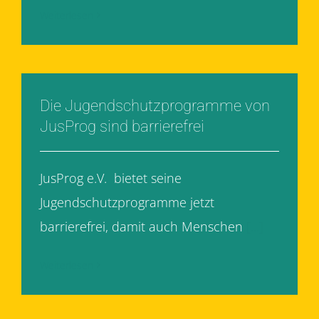
Weiterlesen
Die Jugendschutzprogramme von
JusProg sind barrierefrei
JusProg e.V. bietet seine
Jugendschutzprogramme jetzt
barrierefrei, damit auch Menschen
[...]
Weiterlesen