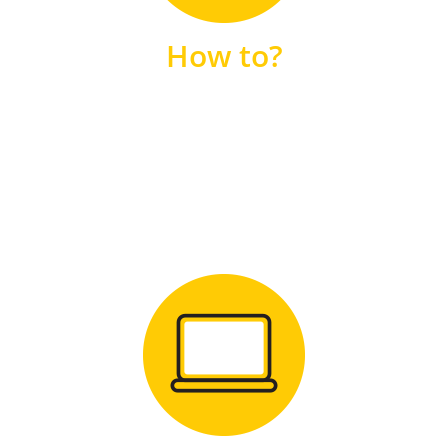
unsere FAQs
How to?
FAQS
Zum Download
für Windows