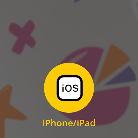
ANDROID
Zum Download
für iPhone und iPad
iPhone/iPad
IOS