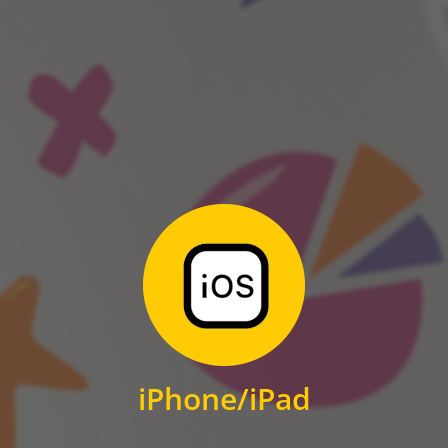
ANDROID
Zum Download
für iPhone und iPad
iPhone/iPad
IOS