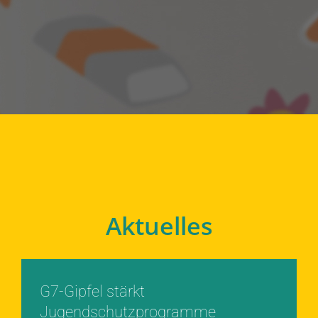
Aktuelles
G7-Gipfel stärkt
Jugendschutzprogramme