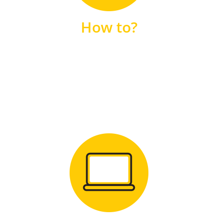
unsere FAQs
How to?
FAQS
Zum Download
für Windows