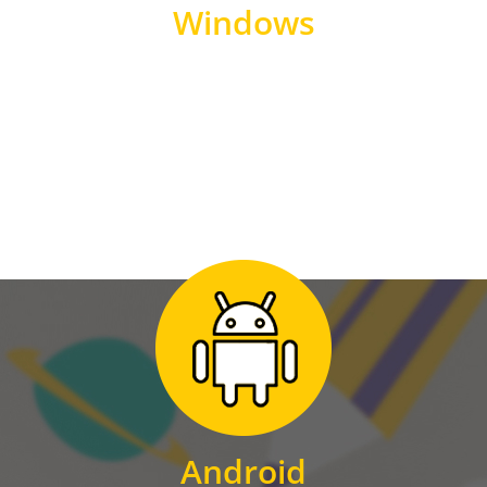
Windows
WINDOWS
Zum Download
für Android
Android