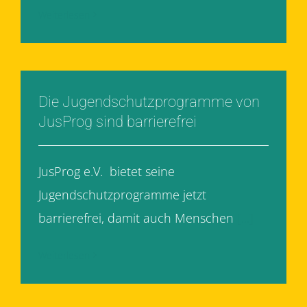
Weiterlesen
Die Jugendschutzprogramme von
JusProg sind barrierefrei
JusProg e.V. bietet seine
Jugendschutzprogramme jetzt
barrierefrei, damit auch Menschen
[...]
Weiterlesen