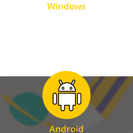
Windows
WINDOWS
Zum Download
für Android
Android