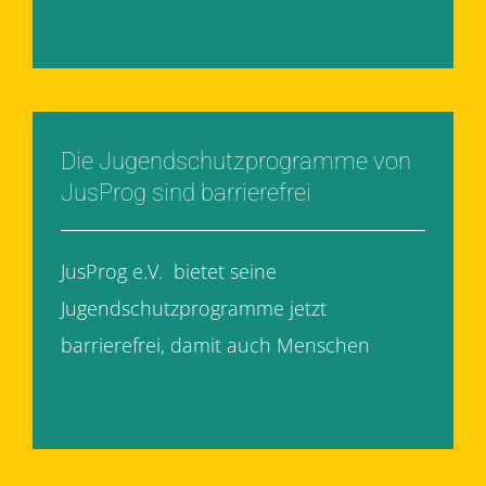
Weiterlesen
Die Jugendschutzprogramme von
JusProg sind barrierefrei
JusProg e.V. bietet seine
Jugendschutzprogramme jetzt
barrierefrei, damit auch Menschen
[...]
Weiterlesen