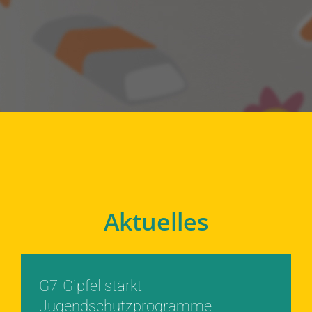
Aktuelles
G7-Gipfel stärkt
Jugendschutzprogramme