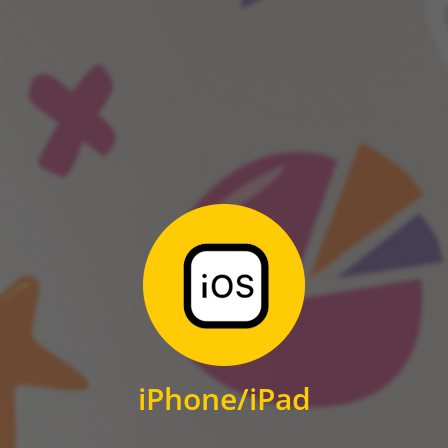
ANDROID
Zum Download
für iPhone und iPad
iPhone/iPad
IOS