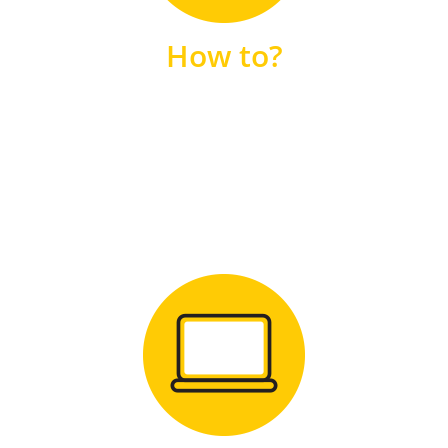
unsere FAQs
How to?
FAQS
Zum Download
für Windows