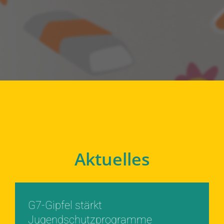
Aktuelles
G7-Gipfel stärkt
Jugendschutzprogramme