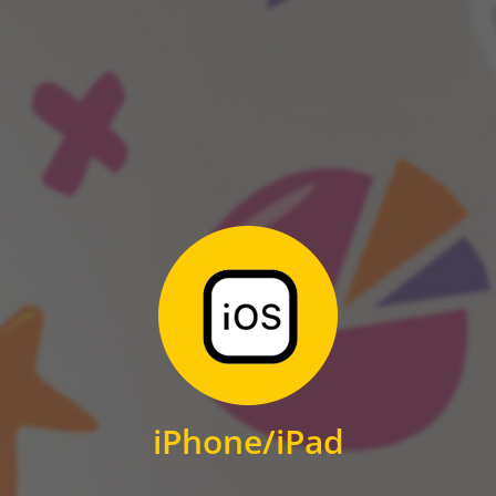
ANDROID
Zum Download
für iPhone und iPad
iPhone/iPad
IOS