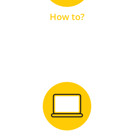
unsere FAQs
How to?
FAQS
Zum Download
für Windows