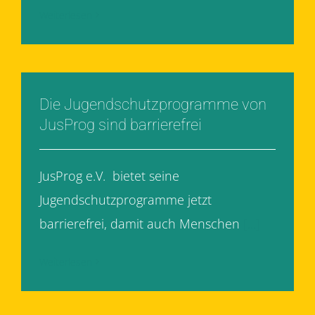
Weiterlesen
Die Jugendschutzprogramme von
JusProg sind barrierefrei
JusProg e.V. bietet seine
Jugendschutzprogramme jetzt
barrierefrei, damit auch Menschen
[...]
Weiterlesen