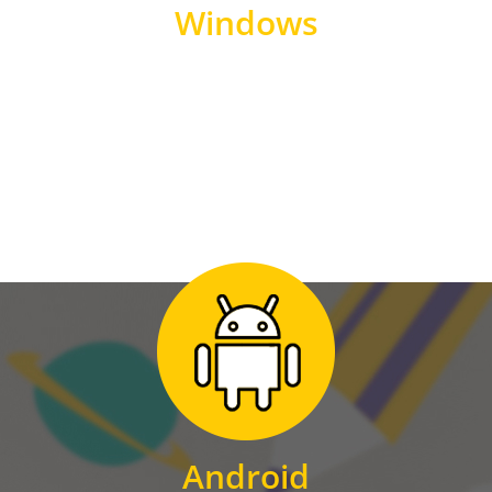
Windows
WINDOWS
Zum Download
für Android
Android