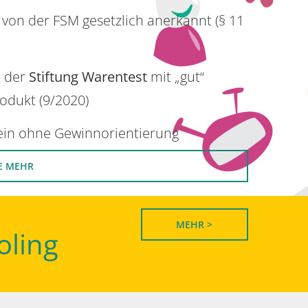
 von der FSM gesetzlich anerkannt (§ 11
n der
Stiftung Warentest
mit „gut“
rodukt (9/2020)
rein ohne Gewinnorientierung
E MEHR
MEHR >
oling