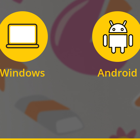
Zum Download
Zum Download
für Windows
für Android
Windows
Android
WINDOWS
ANDROID