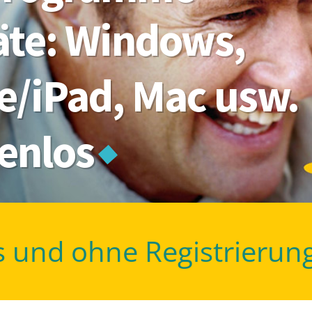
räte: Windows,
e/iPad, Mac usw.
tenlos
s und ohne Registrierun