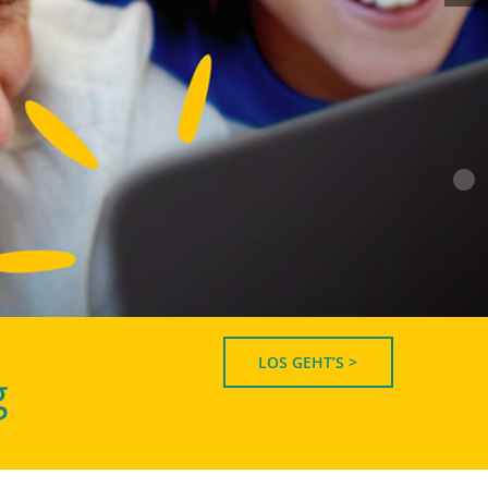
LOS GEHT’S >
g