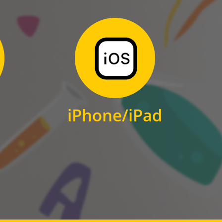
Zum Download
für iPhone und iPad
iPhone/iPad
IOS