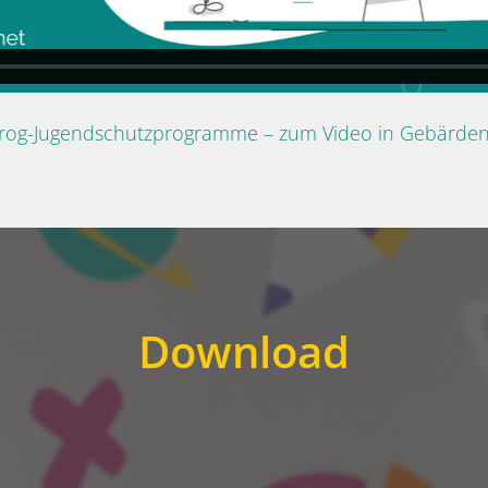
Prog-Jugendschutzprogramme – zum Video in Gebärde
Download