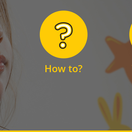
Hier finden Sie
unsere FAQs
How to?
FAQS