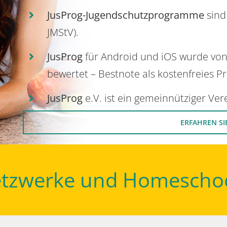
JusProg-Jugendschutzprogramme
sind
JMStV).
JusProg
für Android und iOS wurde vo
bewertet – Bestnote als kostenfreies P
JusProg
e.V. ist ein gemeinnütziger Ve
ERFAHREN SI
Netzwerke und Homescho