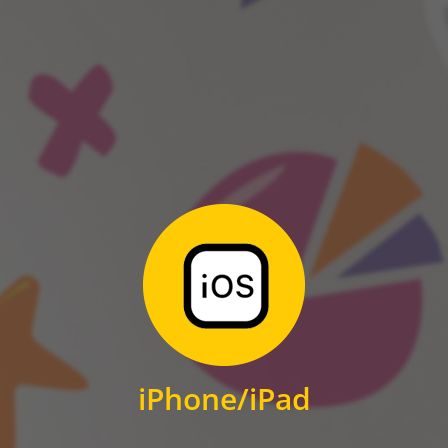
ANDROID
Zum Download
für iPhone und iPad
iPhone/iPad
IOS