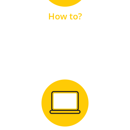
unsere FAQs
How to?
FAQS
Zum Download
für Windows