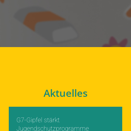
Aktuelles
G7-Gipfel stärkt
Jugendschutzprogramme