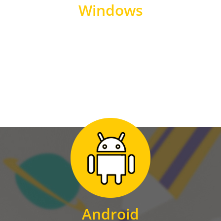
Windows
WINDOWS
Zum Download
für Android
Android