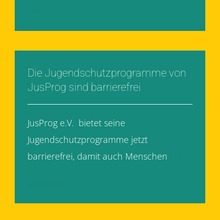
Weiterlesen
Die Jugendschutzprogramme von
JusProg sind barrierefrei
JusProg e.V. bietet seine
Jugendschutzprogramme jetzt
barrierefrei, damit auch Menschen
[...]
Weiterlesen