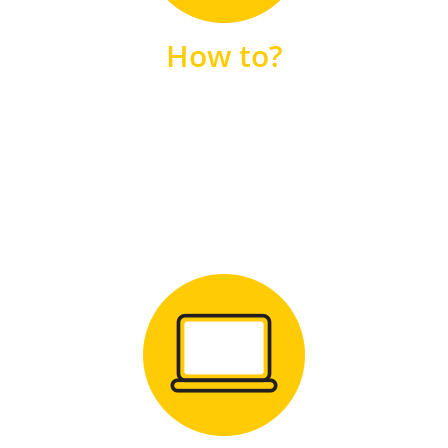
unsere FAQs
How to?
FAQS
Zum Download
für Windows