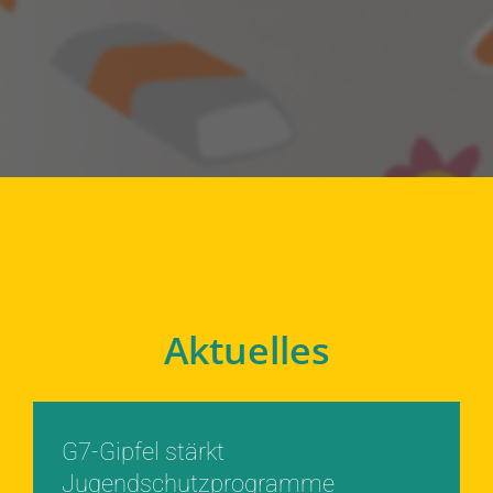
Aktuelles
G7-Gipfel stärkt
Jugendschutzprogramme