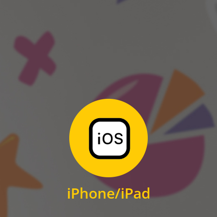
ANDROID
Zum Download
für iPhone und iPad
iPhone/iPad
IOS