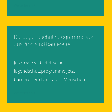
Weiterlesen
Die Jugendschutzprogramme von
JusProg sind barrierefrei
JusProg e.V. bietet seine
Jugendschutzprogramme jetzt
barrierefrei, damit auch Menschen
[...]
Weiterlesen