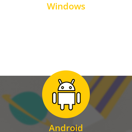
Windows
WINDOWS
Zum Download
für Android
Android