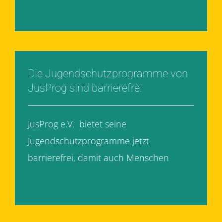
Weiterlesen
Die Jugendschutzprogramme von
JusProg sind barrierefrei
JusProg e.V. bietet seine
Jugendschutzprogramme jetzt
barrierefrei, damit auch Menschen
[...]
Weiterlesen