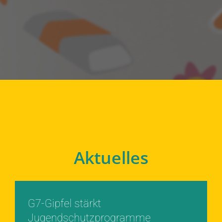
Aktuelles
G7-Gipfel stärkt
Jugendschutzprogramme