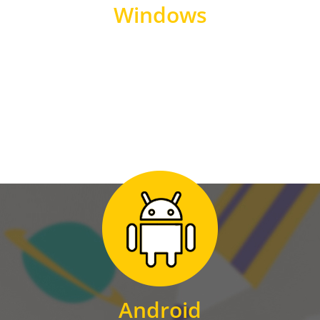
Windows
WINDOWS
Zum Download
für Android
Android