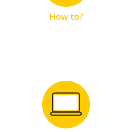
unsere FAQs
How to?
FAQS
Zum Download
für Windows