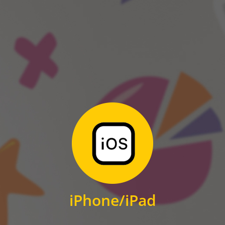
ANDROID
Zum Download
für iPhone und iPad
iPhone/iPad
IOS