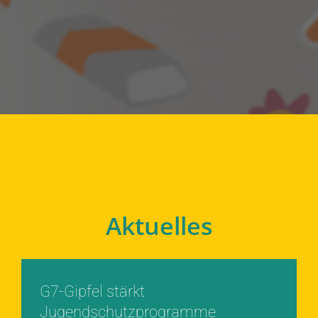
Aktuelles
G7-Gipfel stärkt
Jugendschutzprogramme