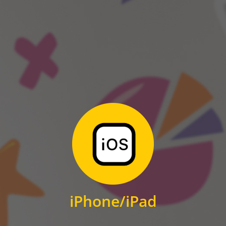
ANDROID
Zum Download
für iPhone und iPad
iPhone/iPad
IOS