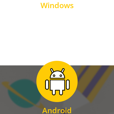
Windows
WINDOWS
Zum Download
für Android
Android