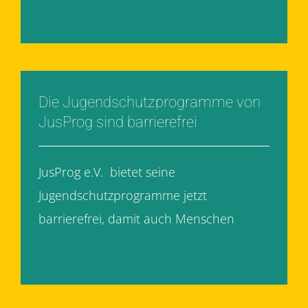
Weiterlesen
Die Jugendschutzprogramme von
JusProg sind barrierefrei
JusProg e.V. bietet seine
Jugendschutzprogramme jetzt
barrierefrei, damit auch Menschen
[...]
Weiterlesen