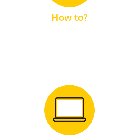
unsere FAQs
How to?
FAQS
Zum Download
für Windows