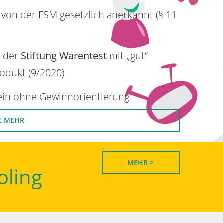
 von der FSM gesetzlich anerkannt (§ 11
n der
Stiftung Warentest
mit „gut“
rodukt (9/2020)
rein ohne Gewinnorientierung
E MEHR
MEHR >
oling