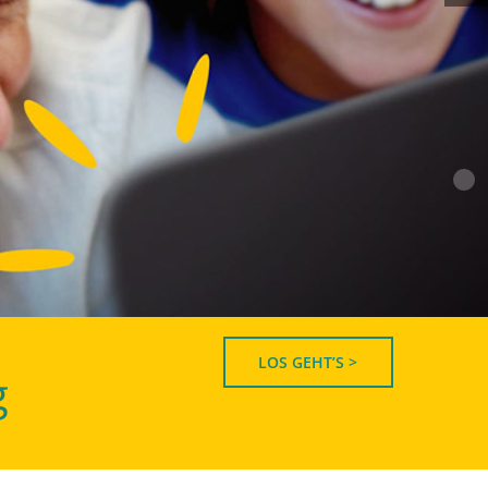
LOS GEHT’S >
g