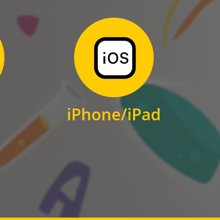
Zum Download
für iPhone und iPad
iPhone/iPad
IOS