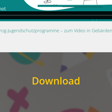
Prog-Jugendschutzprogramme – zum Video in Gebärde
Download