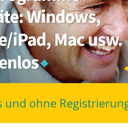
räte: Windows,
e/iPad, Mac usw.
tenlos
s und ohne Registrierun