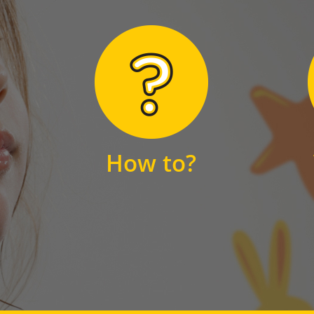
Hier finden Sie
unsere FAQs
How to?
FAQS