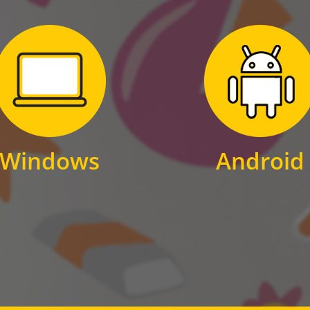
Zum Download
Zum Download
für Windows
für Android
Windows
Android
WINDOWS
ANDROID