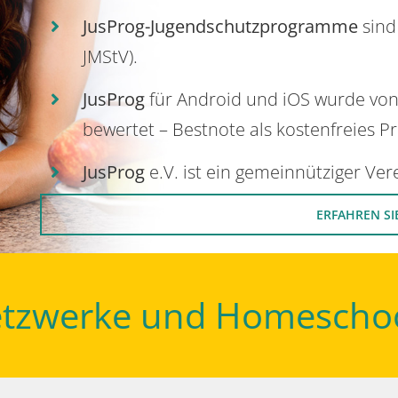
JusProg-Jugendschutzprogramme
sind
JMStV).
JusProg
für Android und iOS wurde vo
bewertet – Bestnote als kostenfreies P
JusProg
e.V. ist ein gemeinnütziger Ve
ERFAHREN SI
Netzwerke und Homescho