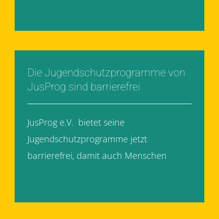
Weiterlesen
Die Jugendschutzprogramme von
JusProg sind barrierefrei
JusProg e.V. bietet seine
Jugendschutzprogramme jetzt
barrierefrei, damit auch Menschen
[...]
Weiterlesen