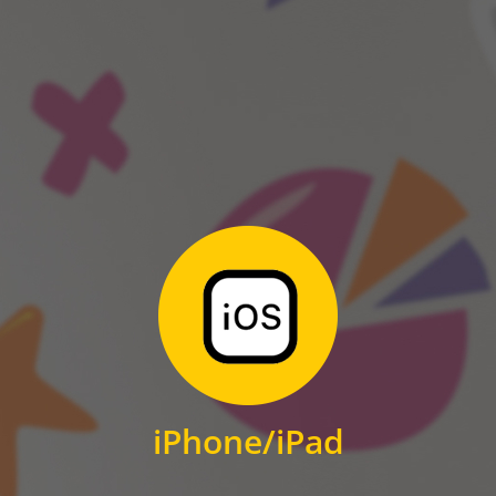
ANDROID
Zum Download
für iPhone und iPad
iPhone/iPad
IOS