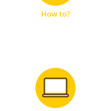
unsere FAQs
How to?
FAQS
Zum Download
für Windows