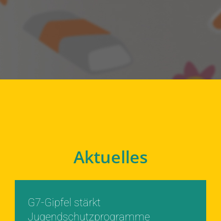
Aktuelles
G7-Gipfel stärkt
Jugendschutzprogramme