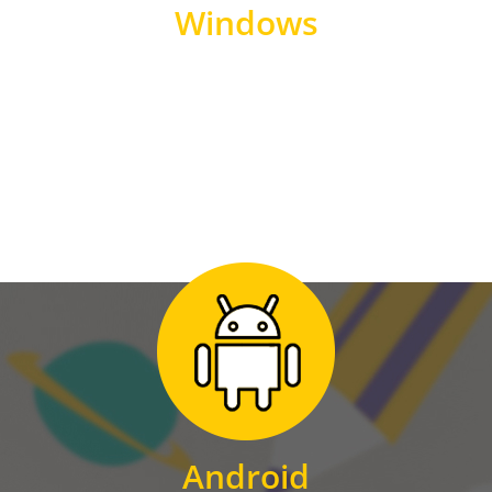
Windows
WINDOWS
Zum Download
für Android
Android