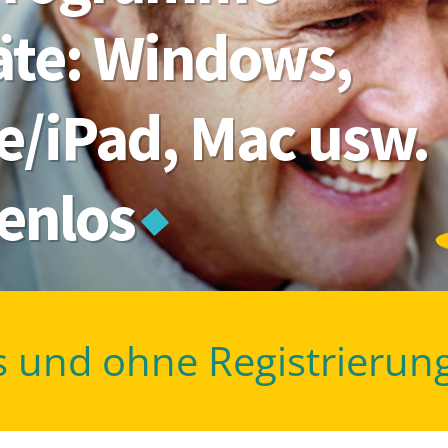
räte: Windows,
e/iPad, Mac usw.
tenlos
s und ohne Registrierun