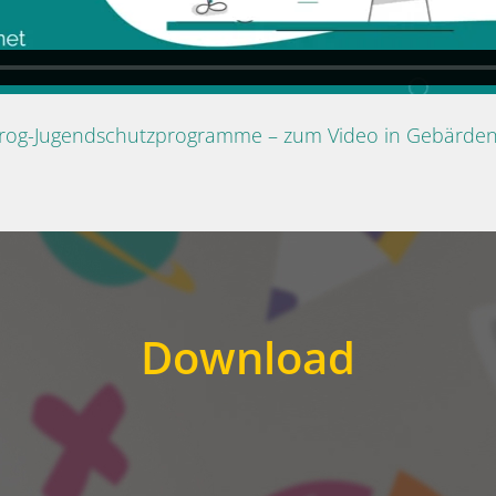
Prog-Jugendschutzprogramme – zum Video in Gebärde
Download