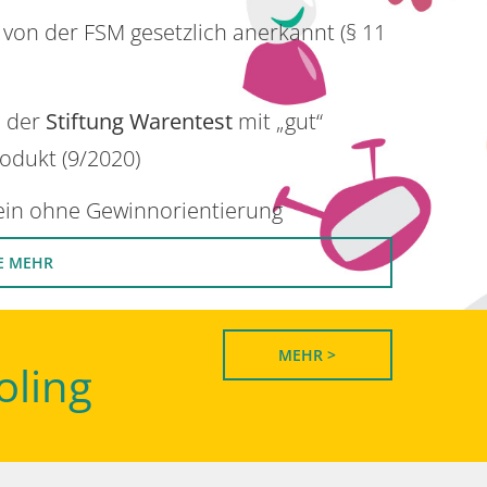
 von der FSM gesetzlich anerkannt (§ 11
n der
Stiftung Warentest
mit „gut“
rodukt (9/2020)
rein ohne Gewinnorientierung
E MEHR
MEHR >
oling