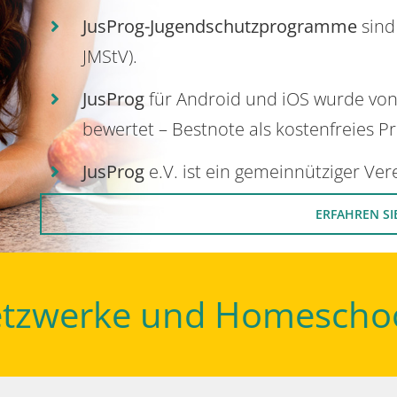
JusProg-Jugendschutzprogramme
sind
JMStV).
JusProg
für Android und iOS wurde vo
bewertet – Bestnote als kostenfreies P
JusProg
e.V. ist ein gemeinnütziger Ve
ERFAHREN SI
Netzwerke und Homescho