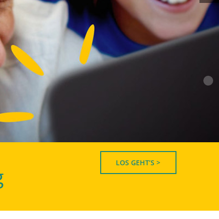
LOS GEHT’S >
g