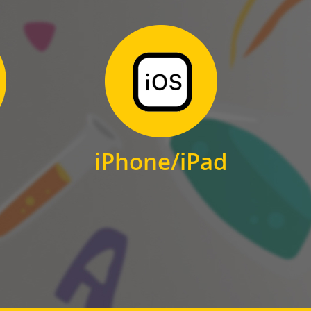
Zum Download
für iPhone und iPad
iPhone/iPad
IOS