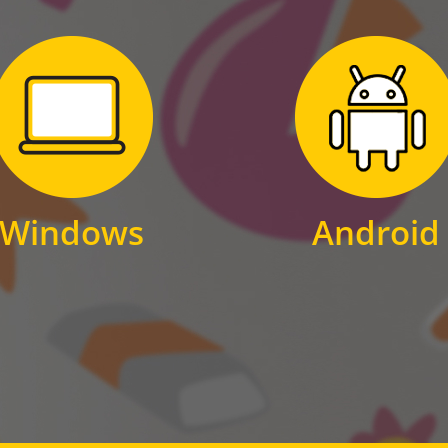
Zum Download
Zum Download
für Windows
für Android
Windows
Android
WINDOWS
ANDROID