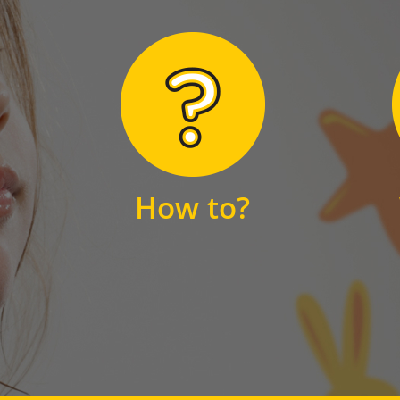
Hier finden Sie
unsere FAQs
How to?
FAQS