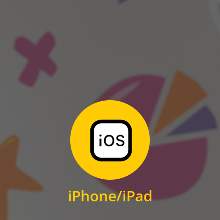
ANDROID
Zum Download
für iPhone und iPad
iPhone/iPad
IOS