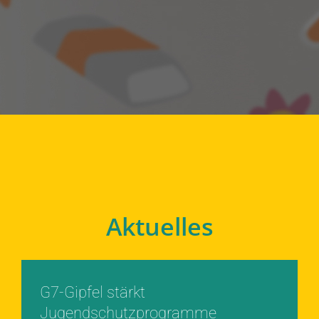
Aktuelles
G7-Gipfel stärkt
Jugendschutzprogramme