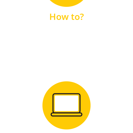
unsere FAQs
How to?
FAQS
Zum Download
für Windows