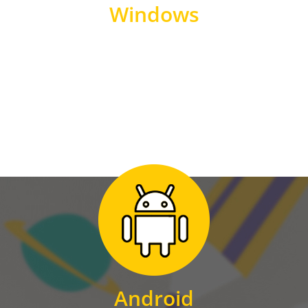
Windows
WINDOWS
Zum Download
für Android
Android