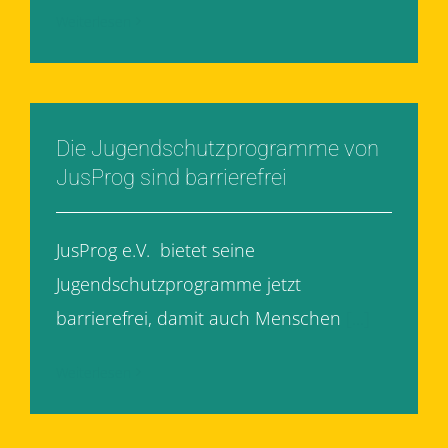
Weiterlesen
Die Jugendschutzprogramme von
JusProg sind barrierefrei
JusProg e.V. bietet seine
Jugendschutzprogramme jetzt
barrierefrei, damit auch Menschen
[...]
Weiterlesen