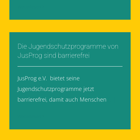
Weiterlesen
Die Jugendschutzprogramme von
JusProg sind barrierefrei
JusProg e.V. bietet seine
Jugendschutzprogramme jetzt
barrierefrei, damit auch Menschen
[...]
Weiterlesen