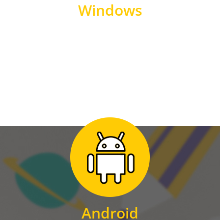
Windows
WINDOWS
Zum Download
für Android
Android