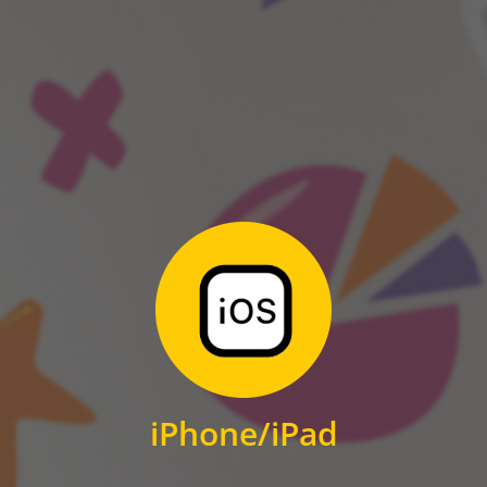
ANDROID
Zum Download
für iPhone und iPad
iPhone/iPad
IOS