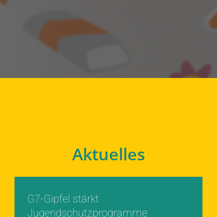
Aktuelles
G7-Gipfel stärkt
Jugendschutzprogramme