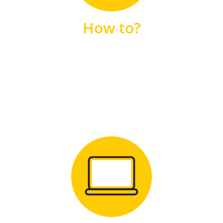
unsere FAQs
How to?
FAQS
Zum Download
für Windows