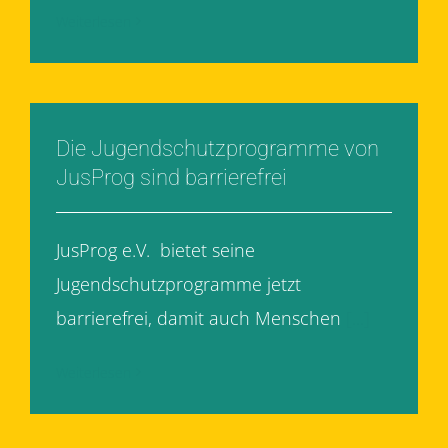
Weiterlesen
Die Jugendschutzprogramme von
JusProg sind barrierefrei
JusProg e.V. bietet seine
Jugendschutzprogramme jetzt
barrierefrei, damit auch Menschen
[...]
Weiterlesen