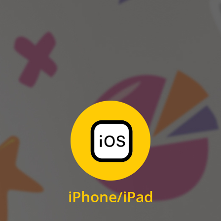
ANDROID
Zum Download
für iPhone und iPad
iPhone/iPad
IOS