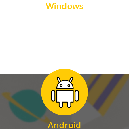
Windows
WINDOWS
Zum Download
für Android
Android