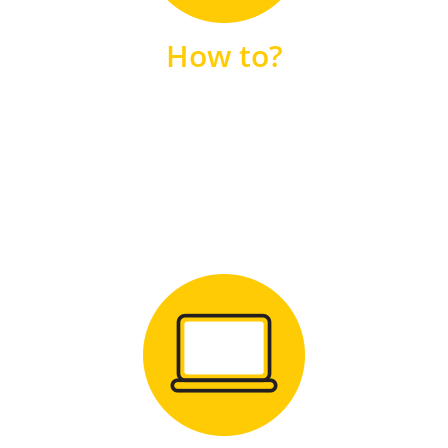
unsere FAQs
How to?
FAQS
Zum Download
für Windows