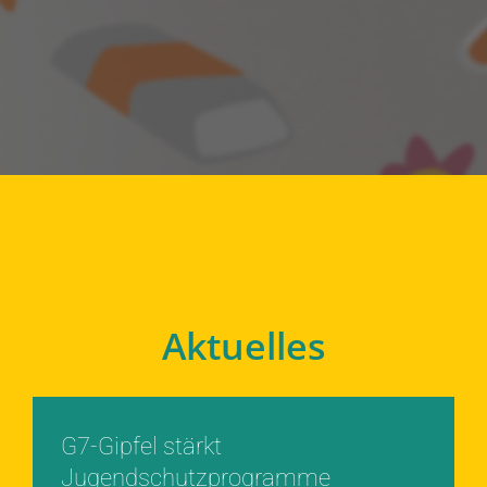
Aktuelles
G7-Gipfel stärkt
Jugendschutzprogramme