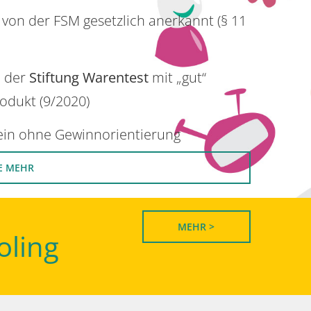
 von der FSM gesetzlich anerkannt (§ 11
n der
Stiftung Warentest
mit „gut“
rodukt (9/2020)
rein ohne Gewinnorientierung
E MEHR
MEHR >
oling