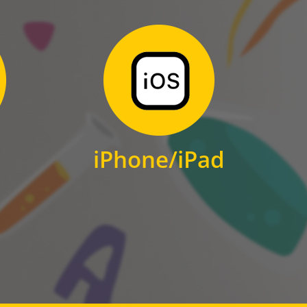
Zum Download
für iPhone und iPad
iPhone/iPad
IOS