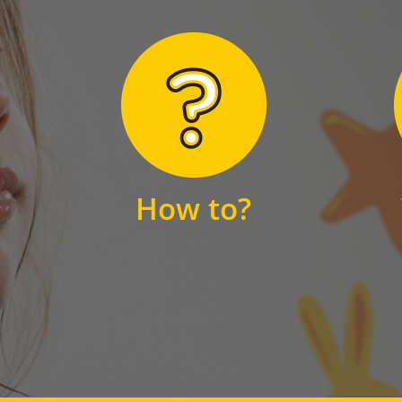
Hier finden Sie
unsere FAQs
How to?
FAQS