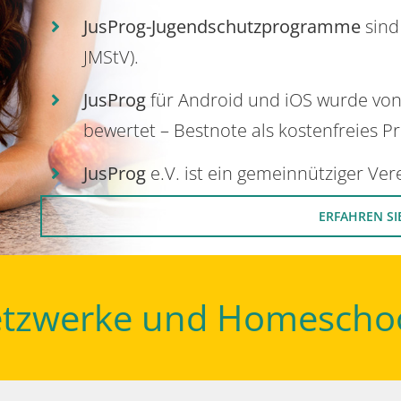
JusProg-Jugendschutzprogramme
sind
JMStV).
JusProg
für Android und iOS wurde vo
bewertet – Bestnote als kostenfreies P
JusProg
e.V. ist ein gemeinnütziger Ve
ERFAHREN SI
Netzwerke und Homescho