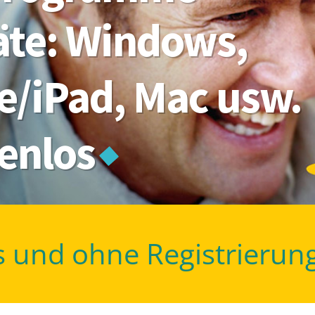
räte: Windows,
e/iPad, Mac usw.
tenlos
s und ohne Registrierun