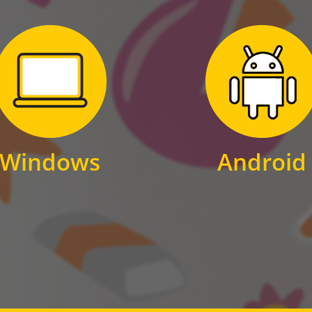
Zum Download
Zum Download
für Windows
für Android
Windows
Android
WINDOWS
ANDROID