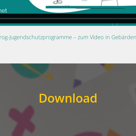
Prog-Jugendschutzprogramme – zum Video in Gebärde
Download