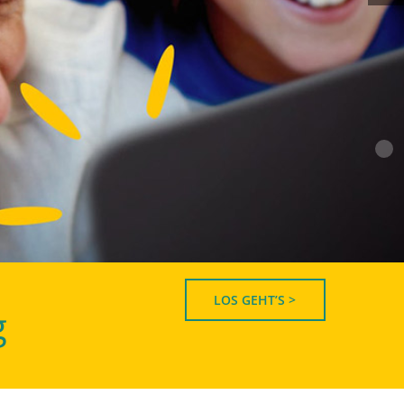
LOS GEHT’S >
g