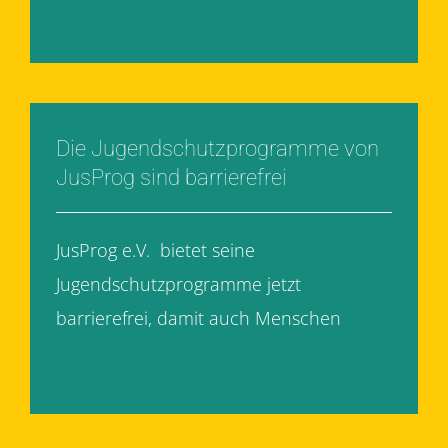
Weiterlesen
Die Jugendschutzprogramme von
JusProg sind barrierefrei
JusProg e.V. bietet seine
Jugendschutzprogramme jetzt
barrierefrei, damit auch Menschen
[...]
Weiterlesen