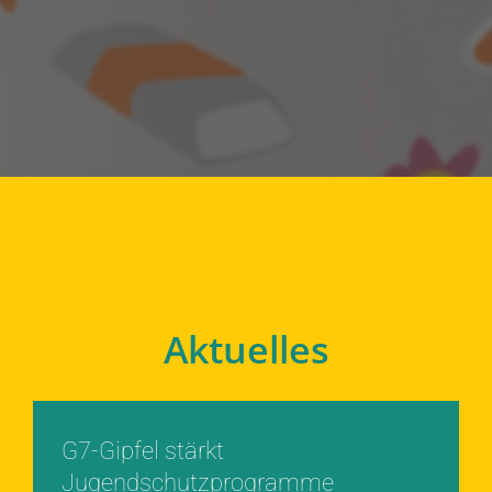
Aktuelles
G7-Gipfel stärkt
Jugendschutzprogramme