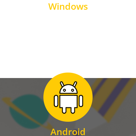
Windows
WINDOWS
Zum Download
für Android
Android