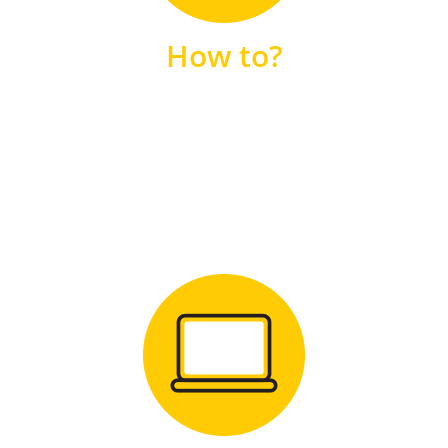
unsere FAQs
How to?
FAQS
Zum Download
für Windows