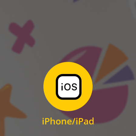
ANDROID
Zum Download
für iPhone und iPad
iPhone/iPad
IOS