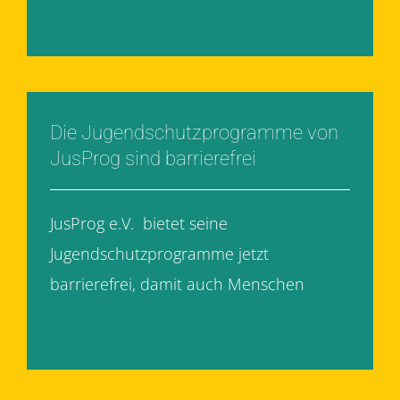
Weiterlesen
Die Jugendschutzprogramme von
JusProg sind barrierefrei
JusProg e.V. bietet seine
Jugendschutzprogramme jetzt
barrierefrei, damit auch Menschen
[...]
Weiterlesen