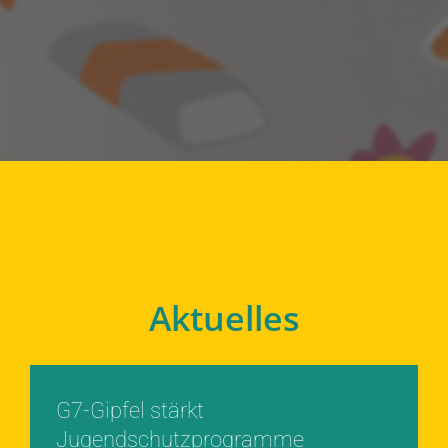
Aktuelles
G7-Gipfel stärkt
Jugendschutzprogramme