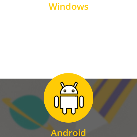
Windows
WINDOWS
Zum Download
für Android
Android