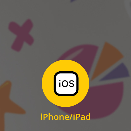
ANDROID
Zum Download
für iPhone und iPad
iPhone/iPad
IOS