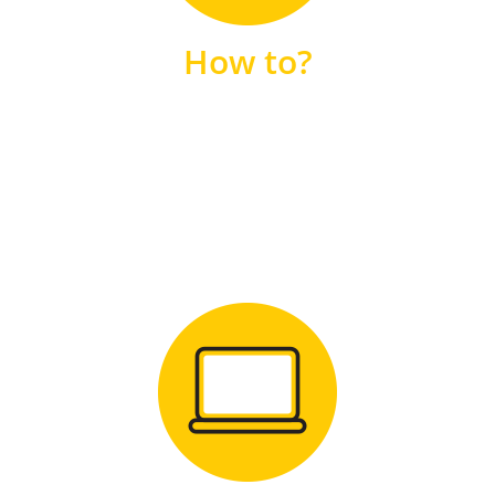
unsere FAQs
How to?
FAQS
Zum Download
für Windows