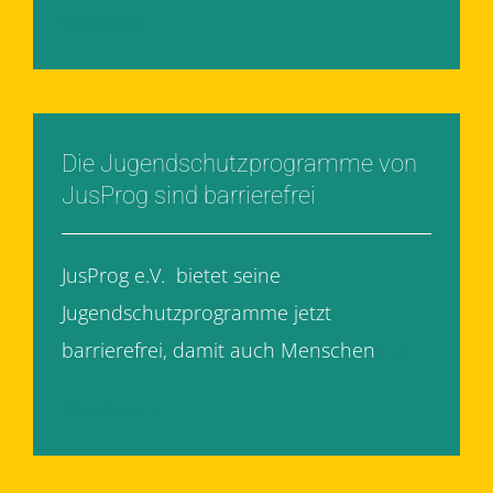
Weiterlesen
Die Jugendschutzprogramme von
JusProg sind barrierefrei
JusProg e.V. bietet seine
Jugendschutzprogramme jetzt
barrierefrei, damit auch Menschen
[...]
Weiterlesen