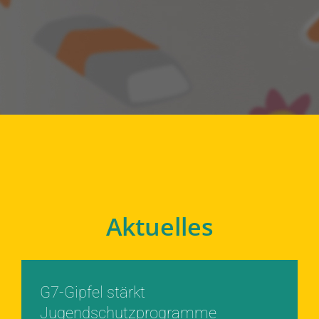
Aktuelles
G7-Gipfel stärkt
Jugendschutzprogramme