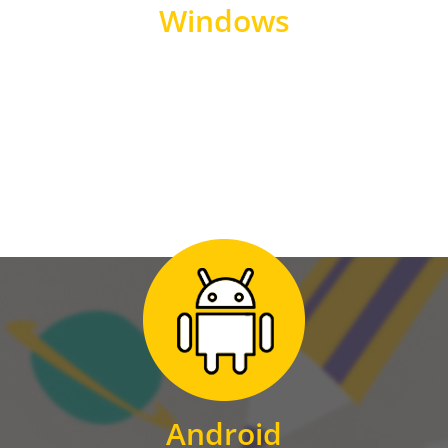
Windows
WINDOWS
Zum Download
für Android
Android