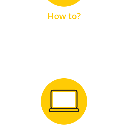
unsere FAQs
How to?
FAQS
Zum Download
für Windows