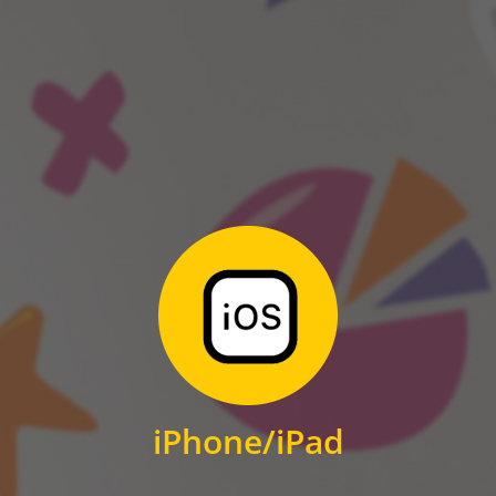
ANDROID
Zum Download
für iPhone und iPad
iPhone/iPad
IOS