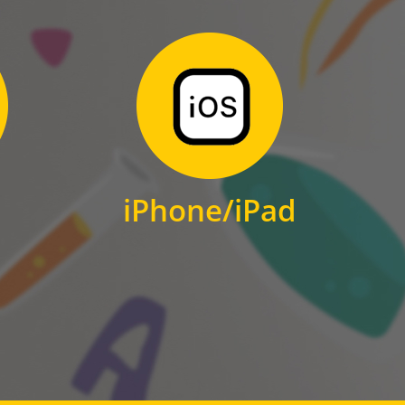
Zum Download
für iPhone und iPad
iPhone/iPad
IOS