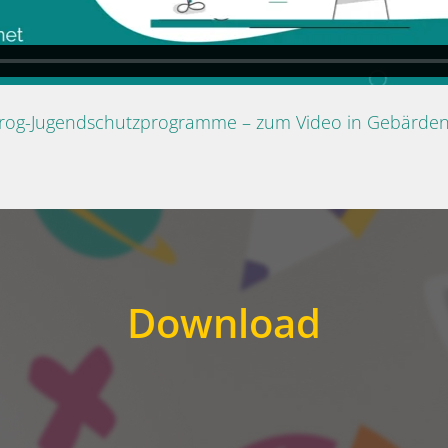
Prog-Jugendschutzprogramme – zum Video in Gebärde
Download