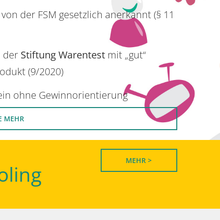
 von der FSM gesetzlich anerkannt (§ 11
n der
Stiftung Warentest
mit „gut“
rodukt (9/2020)
rein ohne Gewinnorientierung
E MEHR
MEHR >
oling