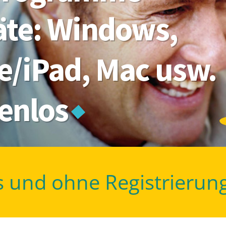
räte: Windows,
e/iPad, Mac usw.
tenlos
s und ohne Registrierun