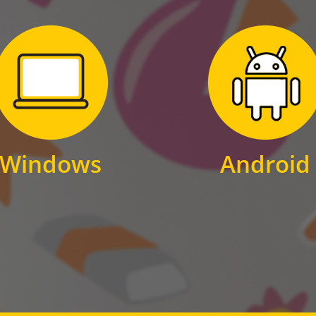
Zum Download
Zum Download
für Windows
für Android
Windows
Android
WINDOWS
ANDROID