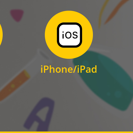
Zum Download
für iPhone und iPad
iPhone/iPad
IOS