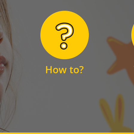
Hier finden Sie
unsere FAQs
How to?
FAQS