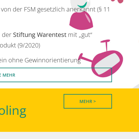
 von der FSM gesetzlich anerkannt (§ 11
n der
Stiftung Warentest
mit „gut“
rodukt (9/2020)
rein ohne Gewinnorientierung
E MEHR
MEHR >
oling