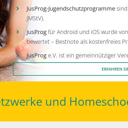
JusProg-Jugendschutzprogramme
sind
JMStV).
JusProg
für Android und iOS wurde vo
bewertet – Bestnote als kostenfreies P
JusProg
e.V. ist ein gemeinnütziger Ve
ERFAHREN SI
Netzwerke und Homescho