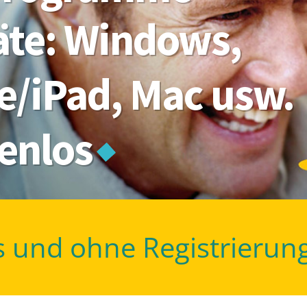
räte: Windows,
e/iPad, Mac usw.
tenlos
s und ohne Registrierun