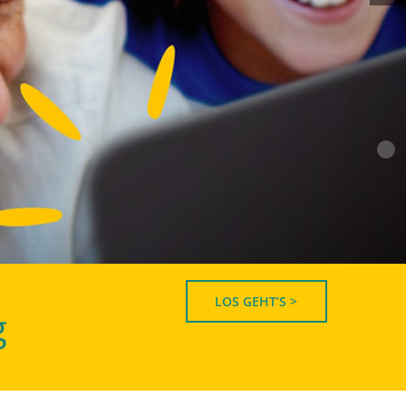
LOS GEHT’S >
g