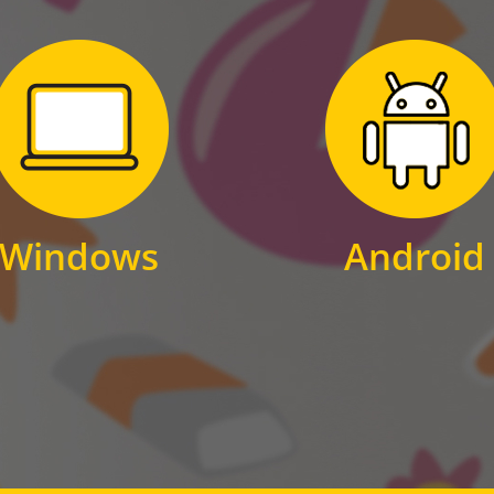
Zum Download
Zum Download
für Windows
für Android
Windows
Android
WINDOWS
ANDROID