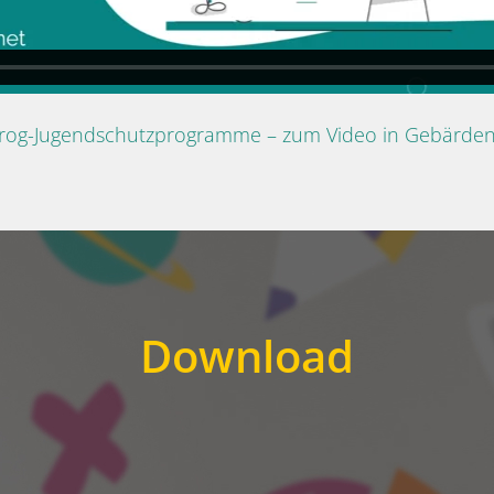
Prog-Jugendschutzprogramme – zum Video in Gebärde
Download