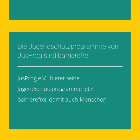
Weiterlesen
Die Jugendschutzprogramme von
JusProg sind barrierefrei
JusProg e.V. bietet seine
Jugendschutzprogramme jetzt
barrierefrei, damit auch Menschen
[...]
Weiterlesen