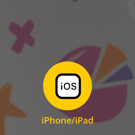
ANDROID
Zum Download
für iPhone und iPad
iPhone/iPad
IOS