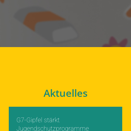
Aktuelles
G7-Gipfel stärkt
Jugendschutzprogramme