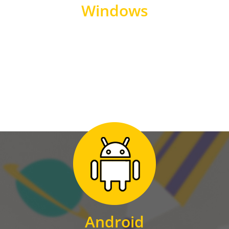
Windows
WINDOWS
Zum Download
für Android
Android