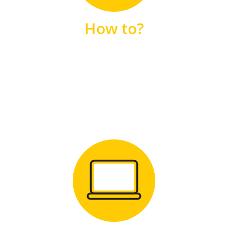
unsere FAQs
How to?
FAQS
Zum Download
für Windows