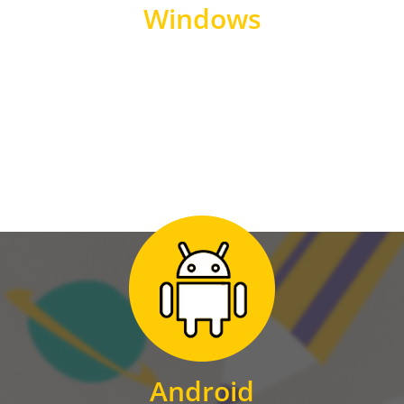
Windows
WINDOWS
Zum Download
für Android
Android