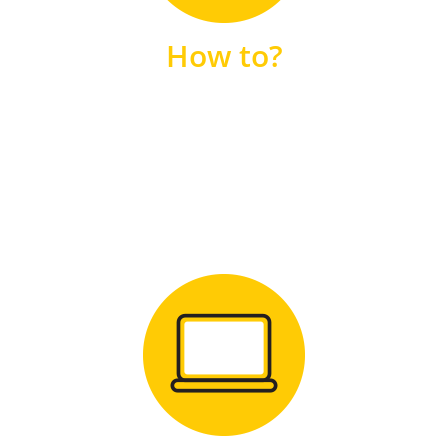
unsere FAQs
How to?
FAQS
Zum Download
für Windows