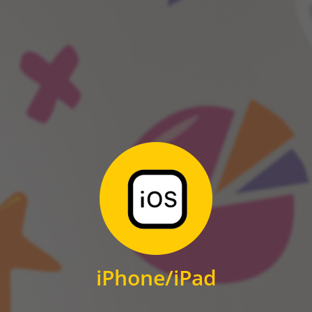
ANDROID
Zum Download
für iPhone und iPad
iPhone/iPad
IOS