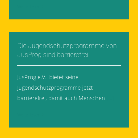
Weiterlesen
Die Jugendschutzprogramme von
JusProg sind barrierefrei
JusProg e.V. bietet seine
Jugendschutzprogramme jetzt
barrierefrei, damit auch Menschen
[...]
Weiterlesen