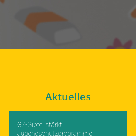
Aktuelles
G7-Gipfel stärkt
Jugendschutzprogramme