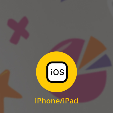
ANDROID
Zum Download
für iPhone und iPad
iPhone/iPad
IOS