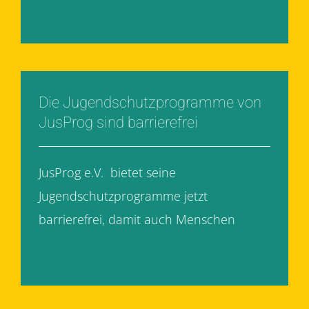
Weiterlesen
Die Jugendschutzprogramme von
JusProg sind barrierefrei
JusProg e.V. bietet seine
Jugendschutzprogramme jetzt
barrierefrei, damit auch Menschen
[...]
Weiterlesen