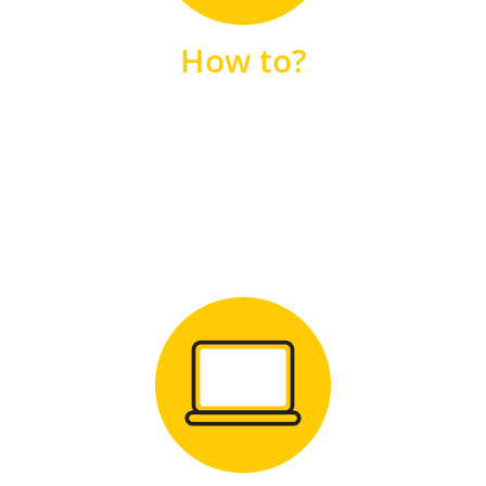
unsere FAQs
How to?
FAQS
Zum Download
für Windows