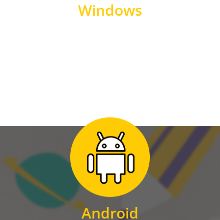
Windows
WINDOWS
Zum Download
für Android
Android