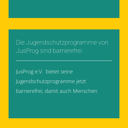
Weiterlesen
Die Jugendschutzprogramme von
JusProg sind barrierefrei
JusProg e.V. bietet seine
Jugendschutzprogramme jetzt
barrierefrei, damit auch Menschen
[...]
Weiterlesen