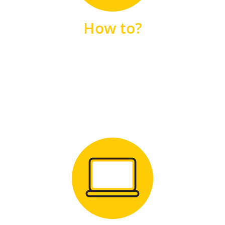
unsere FAQs
How to?
FAQS
Zum Download
für Windows