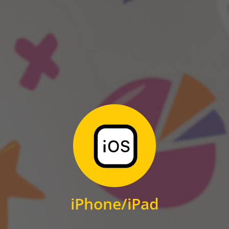
ANDROID
Zum Download
für iPhone und iPad
iPhone/iPad
IOS