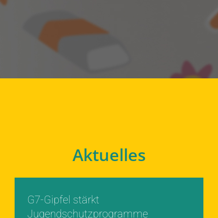
Aktuelles
G7-Gipfel stärkt
Jugendschutzprogramme