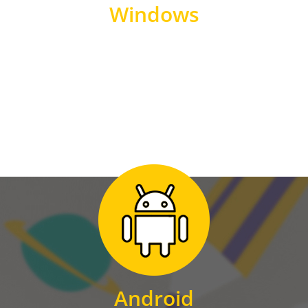
Windows
WINDOWS
Zum Download
für Android
Android