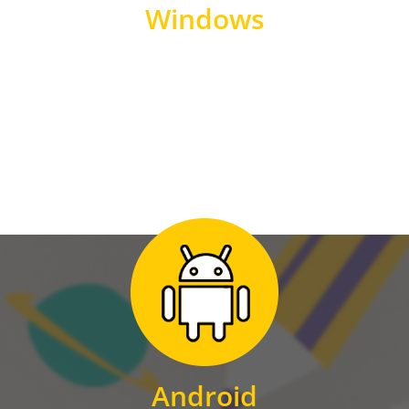
Windows
WINDOWS
Zum Download
für Android
Android