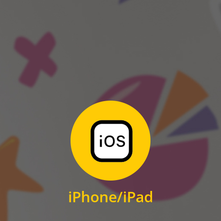
ANDROID
Zum Download
für iPhone und iPad
iPhone/iPad
IOS