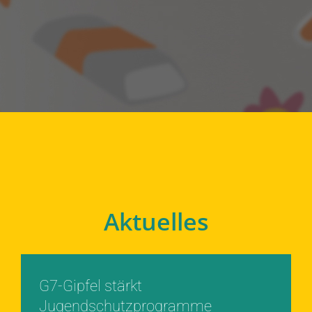
Aktuelles
G7-Gipfel stärkt
Jugendschutzprogramme