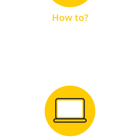
unsere FAQs
How to?
FAQS
Zum Download
für Windows