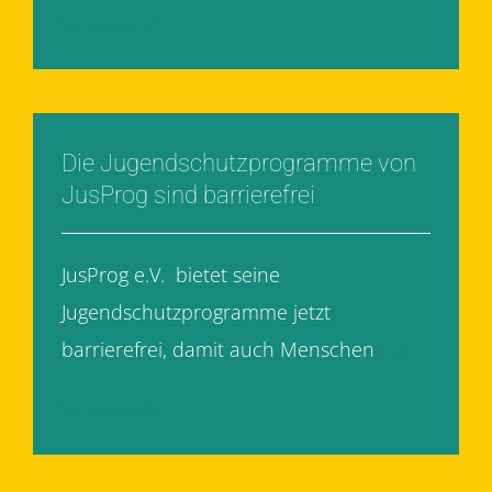
Weiterlesen
Die Jugendschutzprogramme von
JusProg sind barrierefrei
JusProg e.V. bietet seine
Jugendschutzprogramme jetzt
barrierefrei, damit auch Menschen
[...]
Weiterlesen