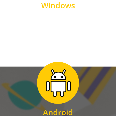
Windows
WINDOWS
Zum Download
für Android
Android