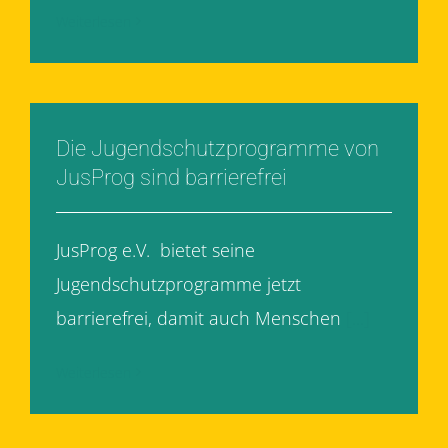
Weiterlesen
Die Jugendschutzprogramme von
JusProg sind barrierefrei
JusProg e.V. bietet seine
Jugendschutzprogramme jetzt
barrierefrei, damit auch Menschen
[...]
Weiterlesen