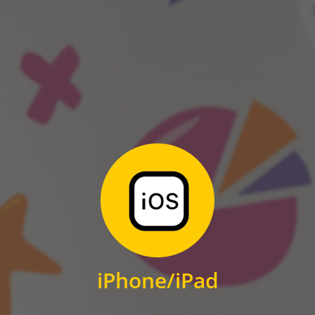
ANDROID
Zum Download
für iPhone und iPad
iPhone/iPad
IOS