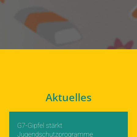
Aktuelles
G7-Gipfel stärkt
Jugendschutzprogramme