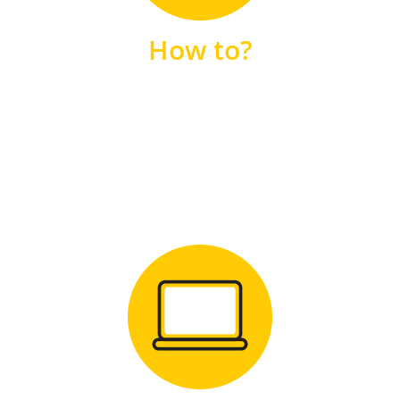
unsere FAQs
How to?
FAQS
Zum Download
für Windows