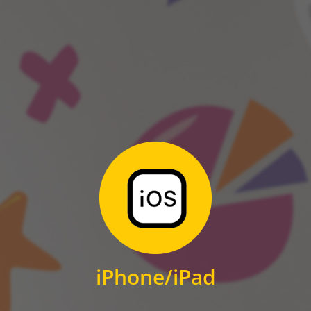
ANDROID
Zum Download
für iPhone und iPad
iPhone/iPad
IOS