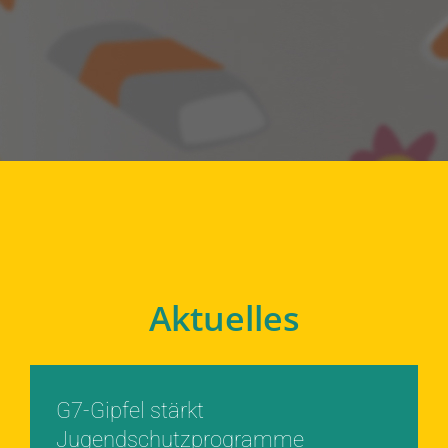
Aktuelles
G7-Gipfel stärkt
Jugendschutzprogramme