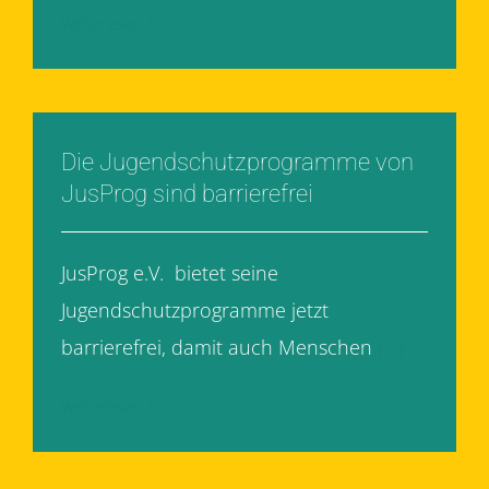
Weiterlesen
Die Jugendschutzprogramme von
JusProg sind barrierefrei
JusProg e.V. bietet seine
Jugendschutzprogramme jetzt
barrierefrei, damit auch Menschen
[...]
Weiterlesen