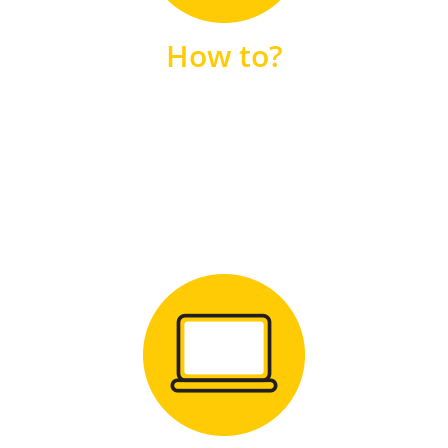
unsere FAQs
How to?
FAQS
Zum Download
für Windows