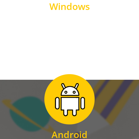
Windows
WINDOWS
Zum Download
für Android
Android