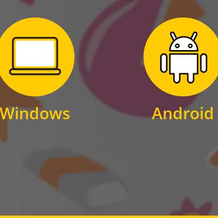
Zum Download
Zum Download
für Windows
für Android
Windows
Android
WINDOWS
ANDROID