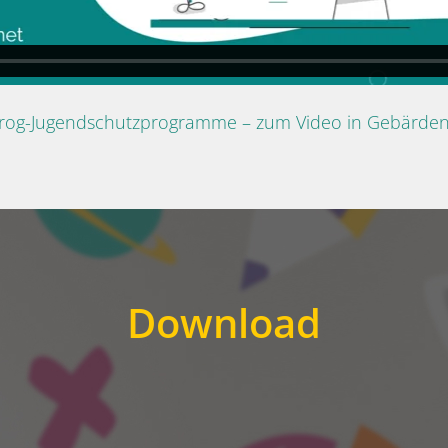
Prog-Jugendschutzprogramme – zum Video in Gebärde
Download