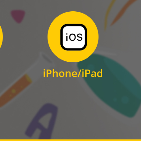
Zum Download
für iPhone und iPad
iPhone/iPad
IOS