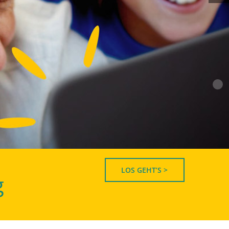
LOS GEHT’S >
g