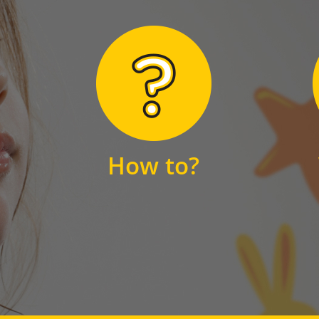
Hier finden Sie
unsere FAQs
How to?
FAQS