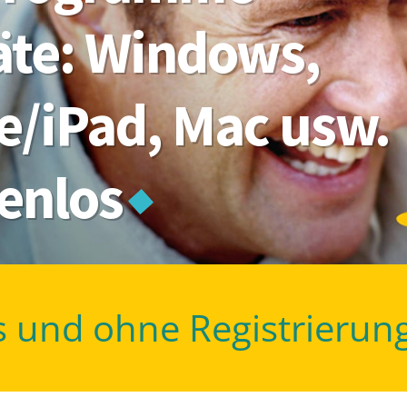
räte: Windows,
e/iPad, Mac usw.
tenlos
s und ohne Registrierun