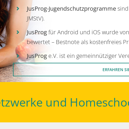
JusProg-Jugendschutzprogramme
sind
JMStV).
JusProg
für Android und iOS wurde vo
bewertet – Bestnote als kostenfreies P
JusProg
e.V. ist ein gemeinnütziger Ve
ERFAHREN SI
Netzwerke und Homescho