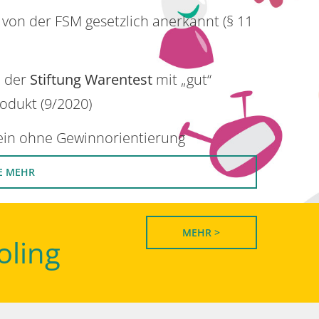
 von der FSM gesetzlich anerkannt (§ 11
n der
Stiftung Warentest
mit „gut“
rodukt (9/2020)
rein ohne Gewinnorientierung
E MEHR
MEHR >
oling