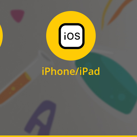
Zum Download
für iPhone und iPad
iPhone/iPad
IOS