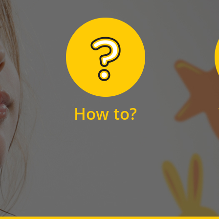
Hier finden Sie
unsere FAQs
How to?
FAQS