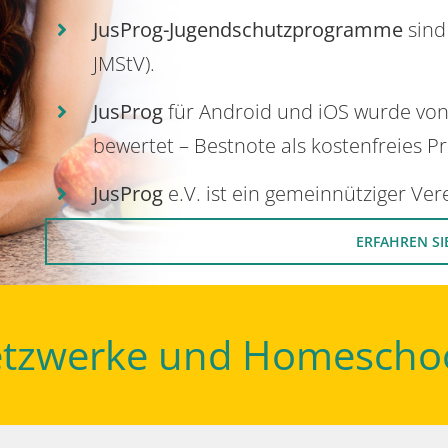
JusProg-Jugendschutzprogramme
sind
JMStV).
JusProg
für Android und iOS wurde vo
bewertet – Bestnote als kostenfreies P
JusProg
e.V. ist ein gemeinnütziger Ve
ERFAHREN SI
Netzwerke und Homescho