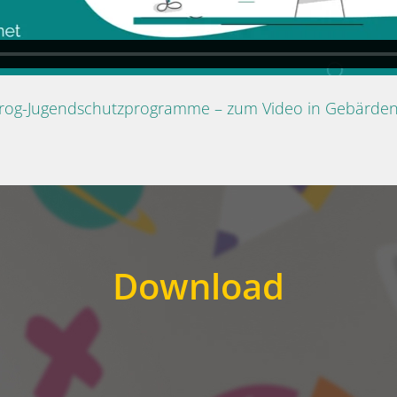
Prog-Jugendschutzprogramme – zum Video in Gebärde
Download