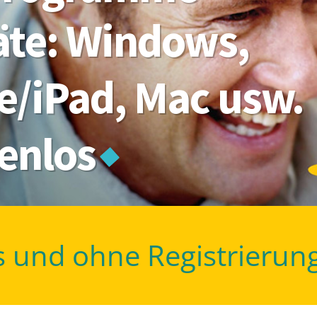
räte: Windows,
e/iPad, Mac usw.
tenlos
s und ohne Registrierun