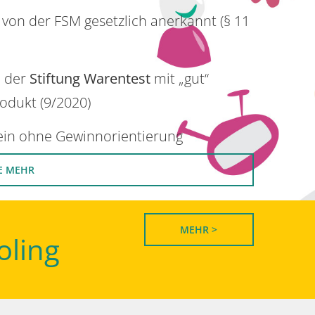
 von der FSM gesetzlich anerkannt (§ 11
n der
Stiftung Warentest
mit „gut“
rodukt (9/2020)
rein ohne Gewinnorientierung
E MEHR
MEHR >
oling