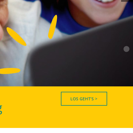
LOS GEHT’S >
g