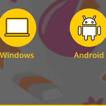
Zum Download
Zum Download
für Windows
für Android
Windows
Android
WINDOWS
ANDROID