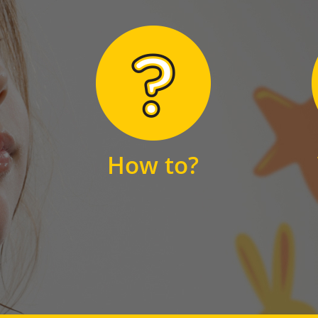
Hier finden Sie
unsere FAQs
How to?
FAQS