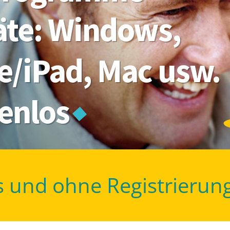
räte: Windows,
e/iPad, Mac usw.
tenlos
s und ohne Registrierun