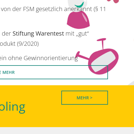
 von der FSM gesetzlich anerkannt (§ 11
n der
Stiftung Warentest
mit „gut“
rodukt (9/2020)
rein ohne Gewinnorientierung
E MEHR
MEHR >
oling