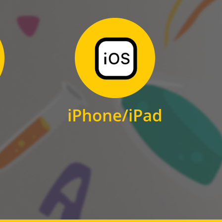
Zum Download
für iPhone und iPad
iPhone/iPad
IOS