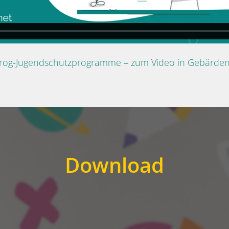
Prog-Jugendschutzprogramme – zum Video in Gebärde
Download