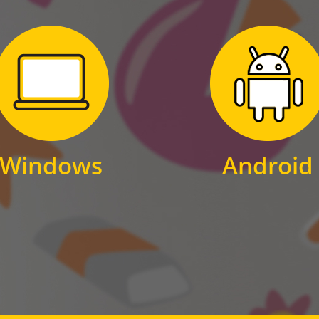
Zum Download
Zum Download
für Windows
für Android
Windows
Android
WINDOWS
ANDROID