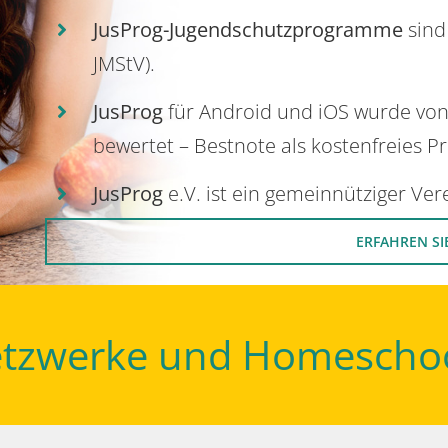
JusProg-Jugendschutzprogramme
sind
JMStV).
JusProg
für Android und iOS wurde vo
bewertet – Bestnote als kostenfreies P
JusProg
e.V. ist ein gemeinnütziger Ve
ERFAHREN SI
Netzwerke und Homescho