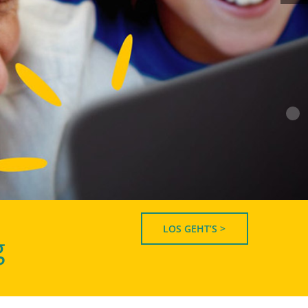
LOS GEHT’S >
g