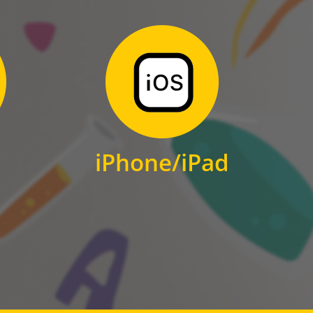
Zum Download
für iPhone und iPad
iPhone/iPad
IOS