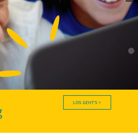
LOS GEHT’S >
g