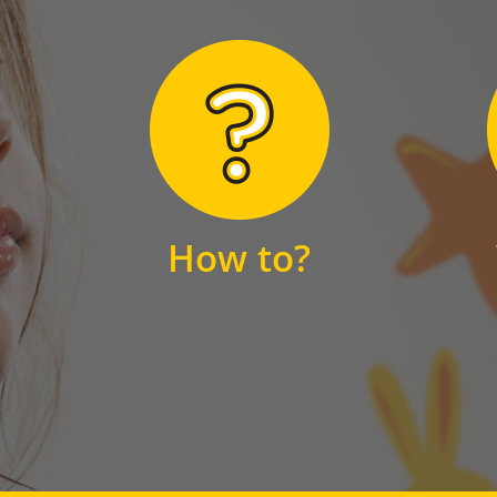
Hier finden Sie
unsere FAQs
How to?
FAQS