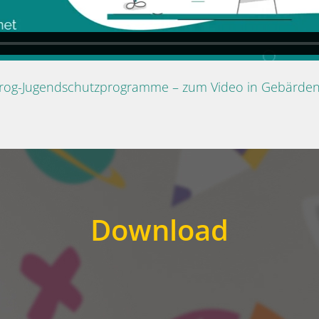
Prog-Jugendschutzprogramme – zum Video in Gebärde
Download