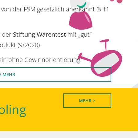
 von der FSM gesetzlich anerkannt (§ 11
n der
Stiftung Warentest
mit „gut“
rodukt (9/2020)
rein ohne Gewinnorientierung
E MEHR
MEHR >
oling