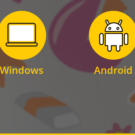
Zum Download
Zum Download
für Windows
für Android
Windows
Android
WINDOWS
ANDROID