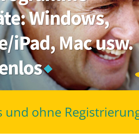
räte: Windows,
e/iPad, Mac usw.
tenlos
s und ohne Registrierun