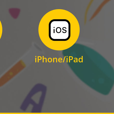
Zum Download
für iPhone und iPad
iPhone/iPad
IOS