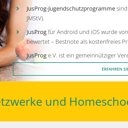
JusProg-Jugendschutzprogramme
sind
JMStV).
JusProg
für Android und iOS wurde vo
bewertet – Bestnote als kostenfreies P
JusProg
e.V. ist ein gemeinnütziger Ve
ERFAHREN SI
Netzwerke und Homescho