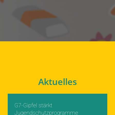
Aktuelles
G7-Gipfel stärkt
Jugendschutzprogramme