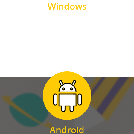
Windows
WINDOWS
Zum Download
für Android
Android