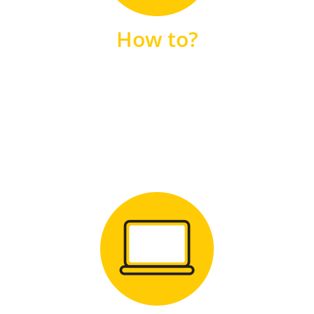
unsere FAQs
How to?
FAQS
Zum Download
für Windows