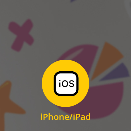
ANDROID
Zum Download
für iPhone und iPad
iPhone/iPad
IOS