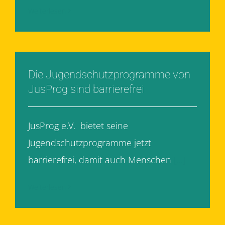
Weiterlesen
Die Jugendschutzprogramme von
JusProg sind barrierefrei
JusProg e.V. bietet seine
Jugendschutzprogramme jetzt
barrierefrei, damit auch Menschen
[...]
Weiterlesen