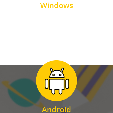
Windows
WINDOWS
Zum Download
für Android
Android