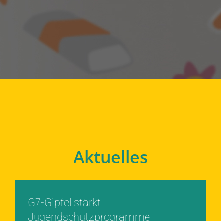
Aktuelles
G7-Gipfel stärkt
Jugendschutzprogramme