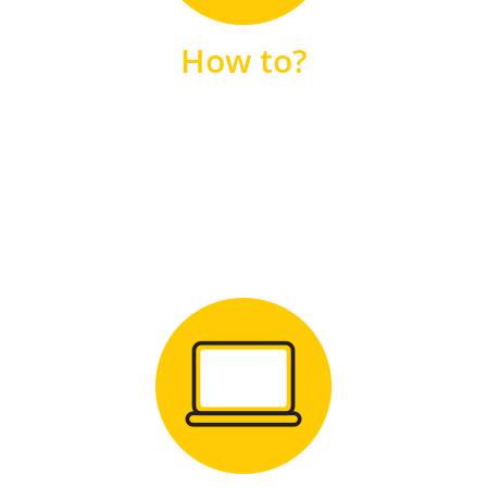
unsere FAQs
How to?
FAQS
Zum Download
für Windows