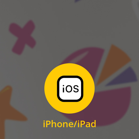
ANDROID
Zum Download
für iPhone und iPad
iPhone/iPad
IOS